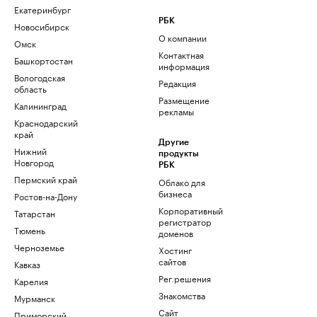
Екатеринбург
РБК
Новосибирск
О компании
Омск
Контактная
Башкортостан
информация
Вологодская
Редакция
область
Размещение
Калининград
рекламы
Краснодарский
край
Другие
Нижний
продукты
Новгород
РБК
Пермский край
Облако для
бизнеса
Ростов-на-Дону
Корпоративный
Татарстан
регистратор
Тюмень
доменов
Черноземье
Хостинг
сайтов
Кавказ
Рег.решения
Карелия
Знакомства
Мурманск
Сайт
Приморский