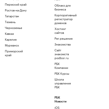
Пермский край
Облако для
бизнеса
Ростов-на-Дону
Корпоративный
Татарстан
регистратор
Тюмень
доменов
Черноземье
Хостинг
сайтов
Кавказ
Рег.решения
Карелия
Знакомства
Мурманск
Сайт
Приморский
знакомств
край
podbor.ru
РБК
Компании
РБК Курсы
Школа
управления
РБК
РБК
Новости
iOS