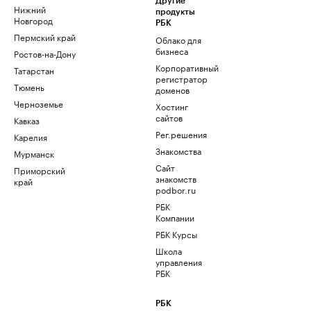
Другие
Нижний
продукты
Новгород
РБК
Пермский край
Облако для
бизнеса
Ростов-на-Дону
Корпоративный
Татарстан
регистратор
Тюмень
доменов
Черноземье
Хостинг
сайтов
Кавказ
Рег.решения
Карелия
Знакомства
Мурманск
Сайт
Приморский
знакомств
край
podbor.ru
РБК
Компании
РБК Курсы
Школа
управления
РБК
РБК