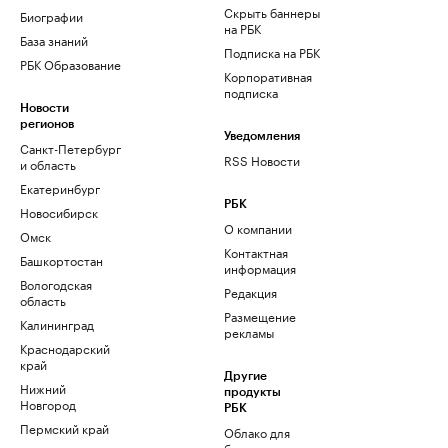
Скрыть баннеры
Биографии
на РБК
База знаний
Подписка на РБК
РБК Образование
Корпоративная
подписка
Новости
регионов
Уведомления
Санкт-Петербург
RSS Новости
и область
Екатеринбург
РБК
Новосибирск
О компании
Омск
Контактная
Башкортостан
информация
Вологодская
Редакция
область
Размещение
Калининград
рекламы
Краснодарский
край
Другие
Нижний
продукты
Новгород
РБК
Пермский край
Облако для
бизнеса