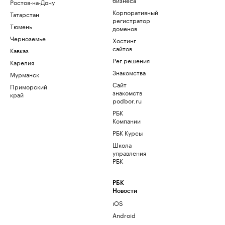
Ростов-на-Дону
Корпоративный
Татарстан
регистратор
Тюмень
доменов
Черноземье
Хостинг
сайтов
Кавказ
Рег.решения
Карелия
Знакомства
Мурманск
Сайт
Приморский
знакомств
край
podbor.ru
РБК
Компании
РБК Курсы
Школа
управления
РБК
РБК
Новости
iOS
Android