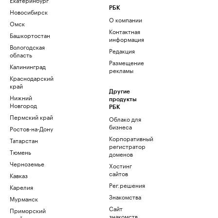
РБК
Новосибирск
О компании
Омск
Контактная
Башкортостан
информация
Вологодская
Редакция
область
Размещение
Калининград
рекламы
Краснодарский
край
Другие
Нижний
продукты
Новгород
РБК
Пермский край
Облако для
бизнеса
Ростов-на-Дону
Корпоративный
Татарстан
регистратор
Тюмень
доменов
Черноземье
Хостинг
сайтов
Кавказ
Рег.решения
Карелия
Знакомства
Мурманск
Сайт
Приморский
знакомств
край