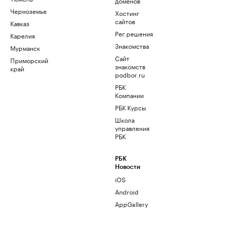
доменов
Черноземье
Хостинг
сайтов
Кавказ
Рег.решения
Карелия
Знакомства
Мурманск
Сайт
Приморский
знакомств
край
podbor.ru
РБК
Компании
РБК Курсы
Школа
управления
РБК
РБК
Новости
iOS
Android
AppGallery