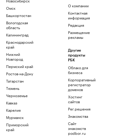
Новосибирск
О компании
Омск
Контактная
Башкортостан
информация
Вологодская
Редакция
область
Размещение
Калининград
рекламы
Краснодарский
край
Другие
Нижний
продукты
Новгород
РБК
Пермский край
Облако для
бизнеса
Ростов-на-Дону
Корпоративный
Татарстан
регистратор
Тюмень
доменов
Черноземье
Хостинг
сайтов
Кавказ
Рег.решения
Карелия
Знакомства
Мурманск
Сайт
Приморский
знакомств
край
podbor.ru