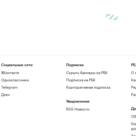
Социальные сети
Подписки
РБ
ВКонтакте
Скрыть баннеры на РБК
О 
Одноклассники
Подписка на РБК
Ко
Telegram
Корпоративная подписка
Ре
Дзен
Ра
Уведомления
RSS Новости
Др
Об
Ко
до
Хо