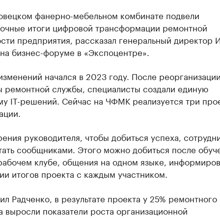
овецком фанерно-мебельном комбинате подвели
очные итоги цифровой трансформации ремонтной
сти предприятия, рассказал генеральный директор 
 на бизнес-форуме в «Экспоцентре».
изменений начался в 2023 году. После реорганизаци
ы ремонтной службы, специалисты создали единую
му IT-решений. Сейчас на ЧФМК реализуется три про
ации.
рения руководителя, чтобы добиться успеха, сотрудн
ать сообщниками. Этого можно добиться после обуч
рабочем клубе, общения на одном языке, информиров
ии итогов проекта с каждым участником.
ил Радченко, в результате проекта у 25% ремонтного
а выросли показатели роста организационной