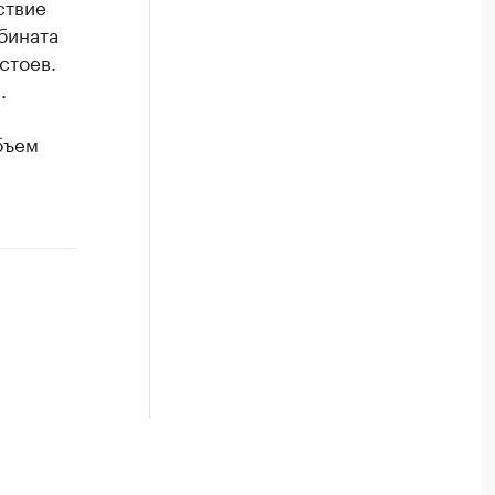
ствие
бината
стоев.
.
бъем