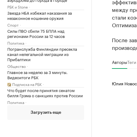
эффектив
РБК и Stone
между пр
Звезда НБА избежал наказания за
стали ко
незаконное ношение оружия
Оптимизац
Спорт
Силы ПВО сбили 75 БПЛА над
регионами России за 12 часов
После за
Политика
производс
Погранслужба Финляндии пресекла
канал нелегальной миграции из
Прибалтики
Авторы
Теги
Общество
Главное за неделю за 3 минуты.
Видеоитоги РБК
Юлия Новос
Подписка на РБК
Что будет после принятия сенатом
билля Грэма о санкциях против России
Политика
Загрузить еще