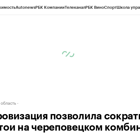
жимость
Autonews
РБК Компании
Телеканал
РБК Вино
Спорт
Школа упра
д
Стиль
Крипто
РБК Бизнес-среда
Дискуссионный клуб
Исследования
К
а контрагентов
Политика
Экономика
Бизнес
Технологии и медиа
Фина
 область
овизация позволила сократ
тои на череповецком комби