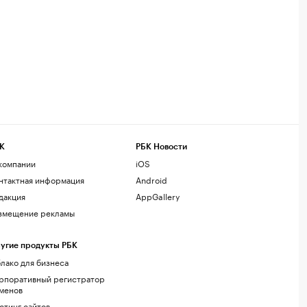
К
РБК Новости
компании
iOS
нтактная информация
Android
дакция
AppGallery
змещение рекламы
угие продукты РБК
лако для бизнеса
рпоративный регистратор
менов
стинг сайтов