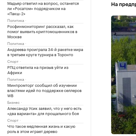
Мадьяр ответил на вопрос, останется
На предпр
ли «Росатом» подрядчиком на
«Пакш-2»
Политика
Росфинмониторинг рассказал, как
помог выявить криптомошенников в
Москве
Политика
Андреева проиграла 34-й ракетке мира
в третьем круге турнира в Торонто
Спорт
РПЦ ответила на призыв уйти из
Африки
Политика
Минпромторг сообщил об изучении
властями идей по поддержке селлеров
WB
Бизнес
Александр Усик заявил, что у него есть
«два варианта» для прощального боя
Спорт
Что такое медленная жизнь и какую
роль в этом играет дерево