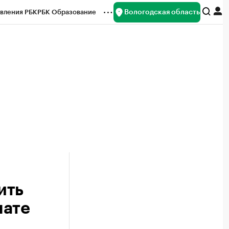
Вологодская область
вления РБК
РБК Образование
редитные рейтинги
Франшизы
нсы
Рынок наличной валюты
ить
нате