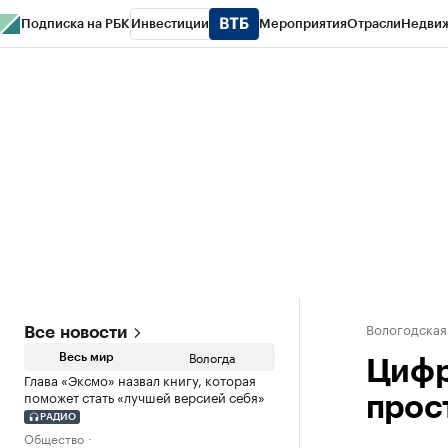
Подписка на РБК
Инвестиции
Мероприятия
Отрасли
Недви
РБК Курсы
РБК Life
Тренды
Визионеры
Национальные проекты
Горо
Газета
Спецпроекты СПб
Конференции СПб
Спецпроекты
Проверк
Вологодская
Все новости
Вологда
Весь мир
Цифр
Глава «Эксмо» назвал книгу, которая
поможет стать «лучшей версией себя»
прос
РАДИО
Общество