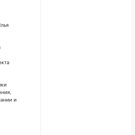
Илья
и
екта
ики
ения,
ании и