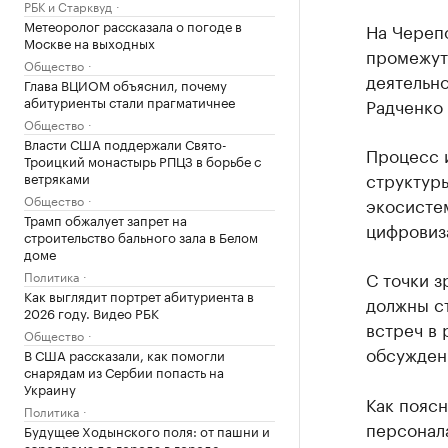
РБК и Старквуд
Метеоролог рассказала о погоде в
На Череп
Москве на выходных
промежут
Общество
деятельно
Глава ВЦИОМ объяснил, почему
абитуриенты стали прагматичнее
Радченко
Общество
Власти США поддержали Свято-
Процесс 
Троицкий монастырь РПЦЗ в борьбе с
структур
ветряками
Общество
экосисте
Трамп обжалует запрет на
цифровиз
строительство бального зала в Белом
доме
С точки з
Политика
Как выглядит портрет абитуриента в
должны ст
2026 году. Видео РБК
встреч в 
Общество
обсужден
В США рассказали, как помогли
снарядам из Сербии попасть на
Украину
Как поясн
Политика
персонал
Будущее Ходынского поля: от пашни и
аэродрома до города в городе