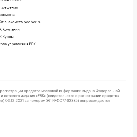
г.решения
акомства
йт знакомств podbor.ru
К Компании
К Курсы
ола управления РБК
регистрации средства массовой информации выдано Федеральной
и сетевого издания «РБК» (свидетельство о регистрации средства
ор) 03.12.2021 за номером ЭЛ №ФС77-82385) сопровождаются