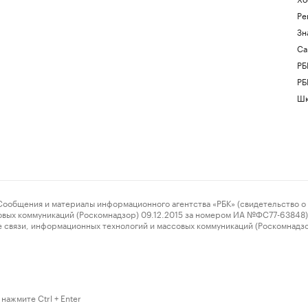
Ре
Зн
Са
РБ
РБ
Шк
ения и материалы информационного агентства «РБК» (свидетельство о 
овых коммуникаций (Роскомнадзор) 09.12.2015 за номером ИА №ФС77-63848) 
 связи, информационных технологий и массовых коммуникаций (Роскомнадз
нажмите Ctrl + Enter