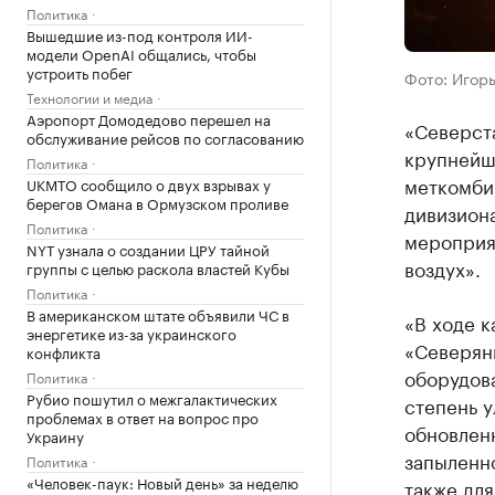
Политика
Вышедшие из-под контроля ИИ-
модели OpenAI общались, чтобы
устроить побег
Фото: Игор
Технологии и медиа
Аэропорт Домодедово перешел на
«Северст
обслуживание рейсов по согласованию
крупнейш
Политика
меткомбин
UKMTO сообщило о двух взрывах у
берегов Омана в Ормузском проливе
дивизиона
Политика
мероприя
NYT узнала о создании ЦРУ тайной
воздух».
группы с целью раскола властей Кубы
Политика
В американском штате объявили ЧС в
«В ходе к
энергетике из-за украинского
«Северян
конфликта
оборудова
Политика
Рубио пошутил о межгалактических
степень у
проблемах в ответ на вопрос про
обновленн
Украину
запыленно
Политика
«Человек-паук: Новый день» за неделю
также для