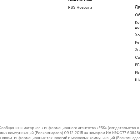
RSS Новости
Др
Об
Ко
до
Хо
Ре
Зн
Са
РБ
РБ
Шк
ения и материалы информационного агентства «РБК» (свидетельство о 
овых коммуникаций (Роскомнадзор) 09.12.2015 за номером ИА №ФС77-63848) 
 связи, информационных технологий и массовых коммуникаций (Роскомнадз