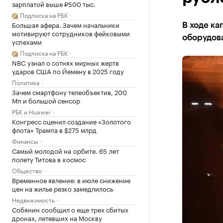
зарплатой выше ₽500 тыс.
Подписка на РБК
Большая афера. Зачем начальники
В ходе ка
мотивируют сотрудников фейковыми
оборудов
успехами
Подписка на РБК
NBC узнал о сотнях мирных жертв
ударов США по Йемену в 2025 году
Политика
Зачем смартфону телеобъектив, 200
Мп и большой сенсор
РБК и Huawei
Конгресс оценил создание «Золотого
флота» Трампа в $275 млрд
Финансы
Самый молодой на орбите. 65 лет
полету Титова в космос
Общество
Временное явление: в июле снижение
цен на жилье резко замедлилось
Недвижимость
Собянин сообщил о еще трех сбитых
дронах, летевших на Москву