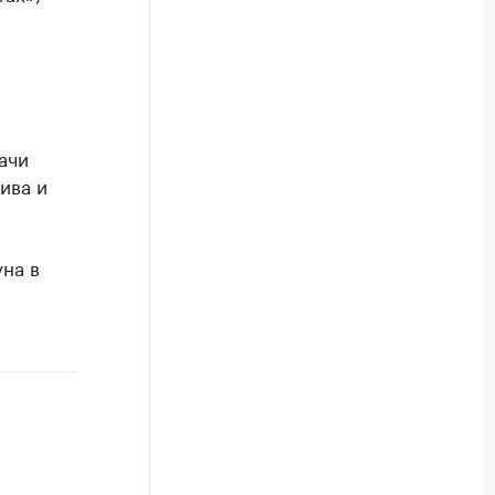
ачи
ива и
на в