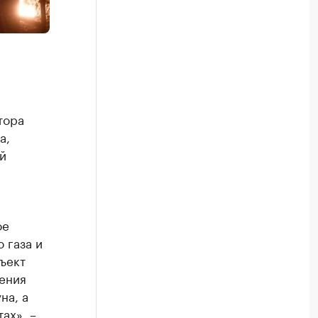
тора
а,
й
ое
 газа и
ъект
ения
на, а
ах», –