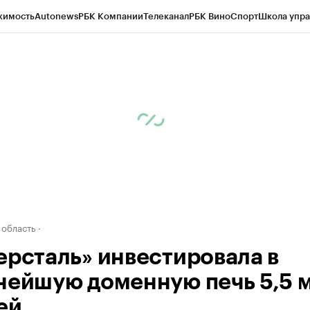
жимость
Autonews
РБК Компании
Телеканал
РБК Вино
Спорт
Школа упра
д
Стиль
Крипто
РБК Бизнес-среда
Дискуссионный клуб
Исследования
К
а контрагентов
Политика
Экономика
Бизнес
Технологии и медиа
Фина
 область
ерсталь» инвестировала в
нейшую доменную печь 5,5 
ей