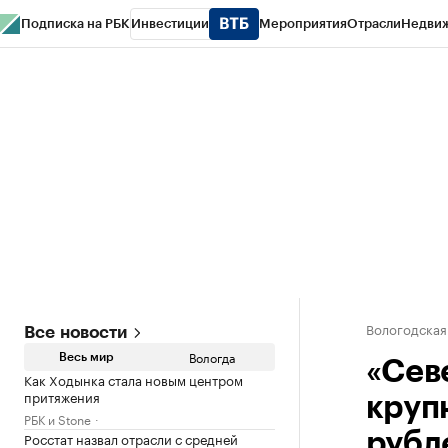
Подписка на РБК
Инвестиции
Мероприятия
Отрасли
Недви
РБК Курсы
РБК Life
Тренды
Визионеры
Национальные проекты
Горо
Газета
Спецпроекты СПб
Конференции СПб
Спецпроекты
Проверк
Вологодская
Все новости
Вологда
Весь мир
«Сев
Как Ходынка стала новым центром
притяжения
круп
РБК и Stone
Росстат назвал отрасли с средней
рубл