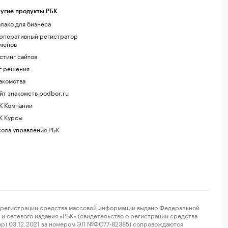
угие продукты РБК
лако для бизнеса
рпоративный регистратор
менов
стинг сайтов
г.решения
акомства
йт знакомств podbor.ru
К Компании
К Курсы
ола управления РБК
регистрации средства массовой информации выдано Федеральной
и сетевого издания «РБК» (свидетельство о регистрации средства
ор) 03.12.2021 за номером ЭЛ №ФС77-82385) сопровождаются