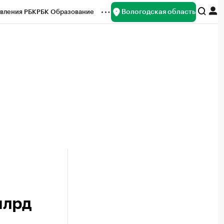
Вологодская область
вления РБК
РБК Образование
редитные рейтинги
Франшизы
нсы
Рынок наличной валюты
млрд