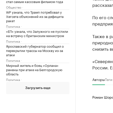
стал самым кассовым фильмом года
рассказал
Общество
WP узнала, что Трамп потребовал у
Хегсета объяснений из-за дефицита
По его сл
ракет
предприят
Политика
«ЕП» узнала, что Залужного не пустили
Также в р
на встречу с британским министром
Политика
природног
Ярославский губернатор сообщил о
снизить 
перекрытии трассы на Москву из-за
атаки
«Северян
Политика
Мирный житель и боец «Орлана»
России. Е
ранены при атаке на Белгородскую
область
Авторы
Теги
Политика
Загрузить еще
Роман Шоро