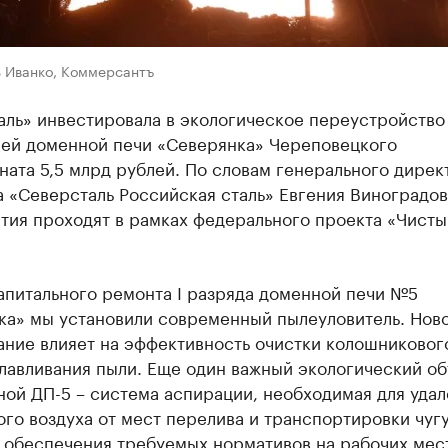
ь Иванко, Коммерсантъ
аль» инвестировала в экологическое переустройство
ей доменной печи «Северянка» Череповецкого
ата 5,5 млрд рублей. По словам генерального дирек
 «Северсталь Российская сталь» Евгения Виноградов
тия проходят в рамках федерального проекта «Чисты
апитального ремонта I разряда доменной печи №5
ка» мы установили современный пылеуловитель. Нов
ние влияет на эффективность очистки колошникового
лавливания пыли. Еще один важный экологический об
ой ДП-5 – система аспирации, необходимая для удал
го воздуха от мест перелива и транспортировки чугу
 обеспечения требуемых нормативов на рабочих мест