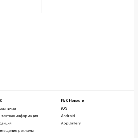
К
РБК Новости
компании
iOS
нтактная информация
Android
дакция
AppGallery
змещение рекламы