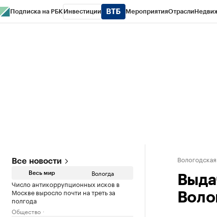
Подписка на РБК
Инвестиции
Мероприятия
Отрасли
Недви
РБК Курсы
РБК Life
Тренды
Визионеры
Национальные проекты
Горо
Газета
Спецпроекты СПб
Конференции СПб
Спецпроекты
Проверк
Вологодская
Все новости
Вологда
Весь мир
Выда
Число антикоррупционных исков в
Москве выросло почти на треть за
Воло
полгода
Общество