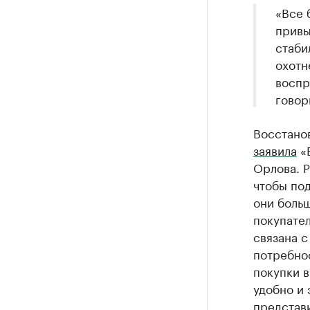
«Все 
привы
стаби
охотн
воспр
говор
Восстанов
заявила
«В
Орлова. Р
чтобы под
они больш
покупате
связана с
потребнос
покупки в
удобно и 
представ