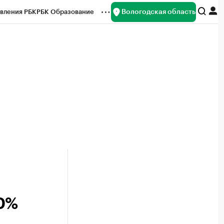
Вологодская область
вления РБК
РБК Образование
редитные рейтинги
Франшизы
нсы
Рынок наличной валюты
30%