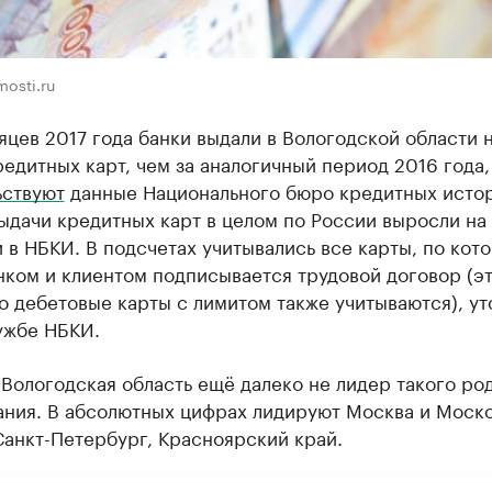
osti.ru
яцев 2017 года банки выдали в Вологодской области 
едитных карт, чем за аналогичный период 2016 года,
ьствуют
данные Национального бюро кредитных исто
ыдачи кредитных карт в целом по России выросли на 
 в НБКИ. В подсчетах учитывались все карты, по кот
нком и клиентом подписывается трудовой договор (э
то дебетовые карты с лимитом также учитываются), ут
ужбе НБКИ.
Вологодская область ещё далеко не лидер такого ро
ания. В абсолютных цифрах лидируют Москва и Моск
Санкт-Петербург, Красноярский край.