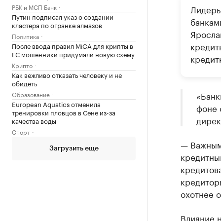
РБК и МСП Банк
Лидеры
Путин подписал указ о создании
банками
кластера по огранке алмазов
Ярослав
Политика
кредитн
После ввода правил MiCA для крипты в
ЕС мошенники придумали новую схему
кредитн
Крипто
Как вежливо отказать человеку и не
обидеть
«Банк
Образование
European Aquatics отменила
фоне 
тренировки пловцов в Сене из-за
дирек
качества воды
Спорт
— Важным
Загрузить еще
кредитны
кредитова
кредитор
охотнее о
Влияние н