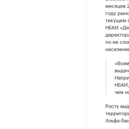
месяцев 2
году рыно
текущем 
НБКИ «Де
директора
по ее сло
населени
«Возм
выдач
Напри
НБКИ,
чем н
Росту вы
территор
Альфа-бан