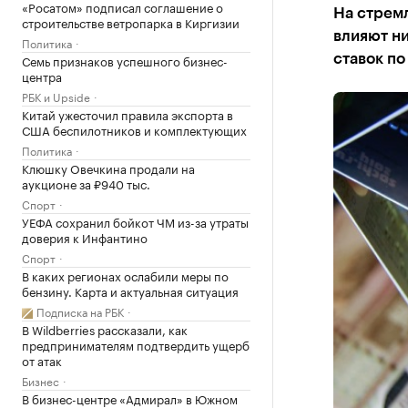
«Росатом» подписал соглашение о
На стрем
строительстве ветропарка в Киргизии
влияют ни
Политика
Семь признаков успешного бизнес-
ставок по
центра
РБК и Upside
Китай ужесточил правила экспорта в
США беспилотников и комплектующих
Политика
Клюшку Овечкина продали на
аукционе за ₽940 тыс.
Спорт
УЕФА сохранил бойкот ЧМ из-за утраты
доверия к Инфантино
Спорт
В каких регионах ослабили меры по
бензину. Карта и актуальная ситуация
Подписка на РБК
В Wildberries рассказали, как
предпринимателям подтвердить ущерб
от атак
Бизнес
В бизнес-центре «Адмирал» в Южном