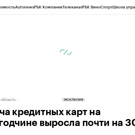
жимость
Autonews
РБК Компании
Телеканал
РБК Вино
Спорт
Школа упра
д
Стиль
Крипто
РБК Бизнес-среда
Дискуссионный клуб
Исследования
К
а контрагентов
Политика
Экономика
Бизнес
Технологии и медиа
Фина
 область
ЭКСКЛЮЗИВ
ча кредитных карт на
годчине выросла почти на 