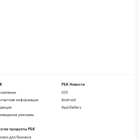
К
РБК Новости
компании
iOS
нтактная информация
Android
дакция
AppGallery
змещение рекламы
угие продукты РБК
лако для бизнеса