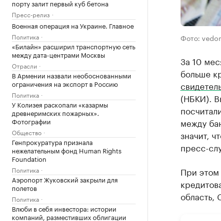
порту залит первый куб бетона
Пресс-релиз
Военная операция на Украине. Главное
Политика
Фото: vedom
«Билайн» расширил транспортную сеть
между дата-центрами Москвы
За 10 мес
Отрасли
больше кр
В Армении назвали необоснованными
ограничения на экспорт в Россию
свидетел
Политика
(НБКИ). В
У Колизея раскопали «казармы
посчитали
древнеримских пожарных».
Фотографии
между ба
Общество
значит, ч
Генпрокуратура признала
пресс-сл
нежелательным фонд Human Rights
Foundation
Политика
При этом 
Аэропорт Жуковский закрыли для
кредитов
полетов
область, 
Политика
Влюби в себя инвестора: истории
компаний, разместивших облигации