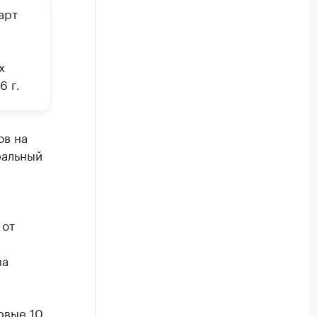
арт
х
6 г.
ов на
ральный
 от
ва
рвые 10