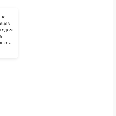
 на
сяцев
 годом
а
анке»