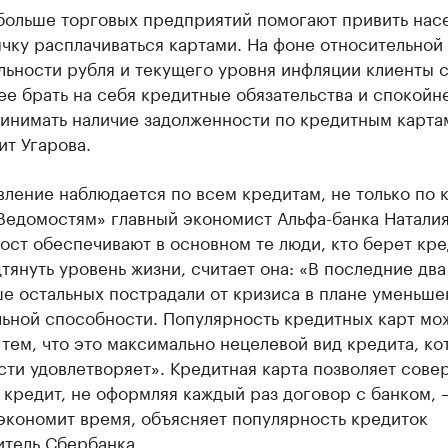
больше торговых предприятий помогают привить нас
чку расплачиваться картами. На фоне относительной
льности рубля и текущего уровня инфляции клиенты 
ее брать на себя кредитные обязательства и спокойн
инимать наличие задолженности по кредитным карта
ит Угарова.
ление наблюдается по всем кредитам, не только по 
едомостям» главный экономист Альфа-банка Натали
ост обеспечивают в основном те люди, кто берет кре
тянуть уровень жизни, считает она: «В последние два
е остальных пострадали от кризиса в плане уменьше
льной способности. Популярность кредитных карт мо
 тем, что это максимально нецелевой вид кредита, ко
ти удовлетворяет». Кредитная карта позволяет сове
 кредит, не оформляя каждый раз договор с банком, 
экономит время, объясняет популярность кредиток
итель Сбербанка.