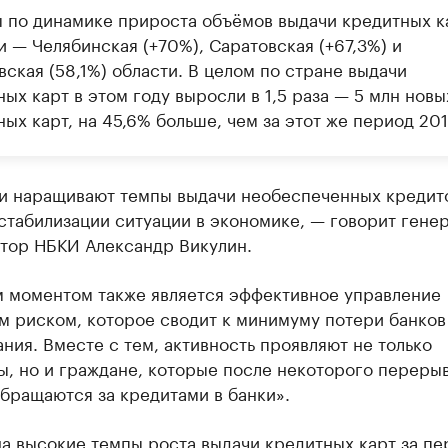
 по динамике прироста объёмов выдачи кредитных к
 — Челябинская (+70%), Саратовская (+67,3%) и
ская (58,1%) области. В целом по стране выдачи
ых карт в этом году выросли в 1,5 раза — 5 млн новы
ых карт, на 45,6% больше, чем за этот же период 201
и наращивают темпы выдачи необеспеченных кредит
стабилизации ситуации в экономике, — говорит гене
тор НБКИ Александр Викулин.
 моментом также является эффективное управление
м риском, которое сводит к минимуму потери банков
ния. Вместе с тем, активность проявляют не только
ы, но и граждане, которые после некоторого переры
бращаются за кредитами в банки».
а высокие темпы роста выдачи кредитных карт за пе