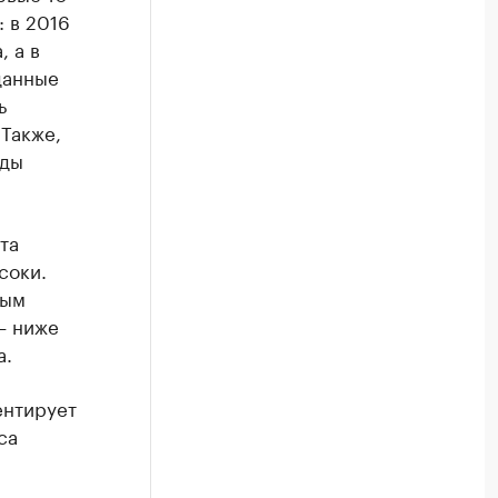
: в 2016
 а в
анные
ь
Также,
оды
та
соки.
ным
— ниже
а.
ентирует
са