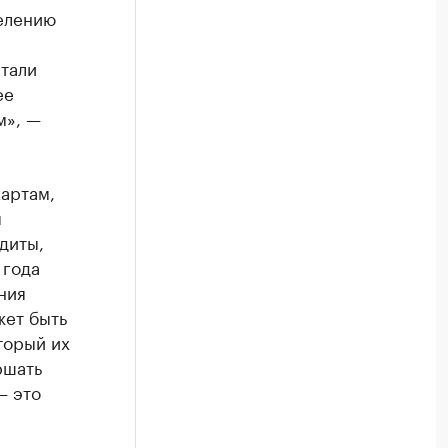
елению
стали
ее
м», —
картам,
я
диты,
 года
ния
жет быть
торый их
ршать
— это