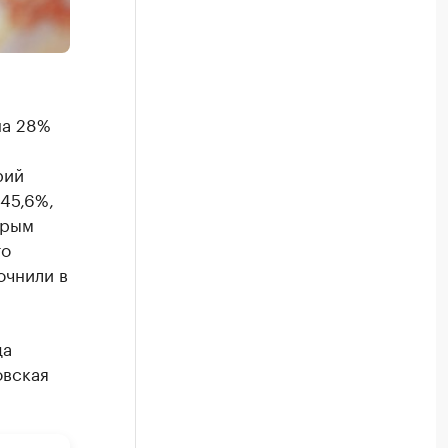
на 28%
рий
45,6%,
орым
то
очнили в
да
овская