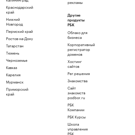
рекламы
Краснодарский
край
Другие
Нижний
продукты
Новгород
РБК
Пермский край
Облако для
бизнеса
Ростов-на-Дону
Корпоративный
Татарстан
регистратор
Тюмень
доменов
Черноземье
Хостинг
сайтов
Кавказ
Рег.решения
Карелия
Знакомства
Мурманск
Сайт
Приморский
знакомств
край
podbor.ru
РБК
Компании
РБК Курсы
Школа
управления
РБК