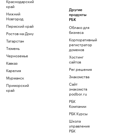
Краснодарский
край
Другие
Нижний
продукты
Новгород
РБК
Пермский край
Облако для
бизнеса
Ростов-на-Дону
Корпоративный
Татарстан
регистратор
Тюмень
доменов
Черноземье
Хостинг
сайтов
Кавказ
Рег.решения
Карелия
Знакомства
Мурманск
Сайт
Приморский
знакомств
край
podbor.ru
РБК
Компании
РБК Курсы
Школа
управления
РБК