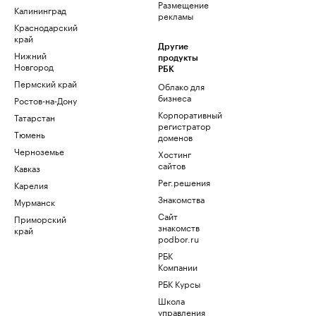
Размещение
Калининград
рекламы
Краснодарский
край
Другие
Нижний
продукты
Новгород
РБК
Пермский край
Облако для
бизнеса
Ростов-на-Дону
Корпоративный
Татарстан
регистратор
Тюмень
доменов
Черноземье
Хостинг
сайтов
Кавказ
Рег.решения
Карелия
Знакомства
Мурманск
Сайт
Приморский
знакомств
край
podbor.ru
РБК
Компании
РБК Курсы
Школа
управления