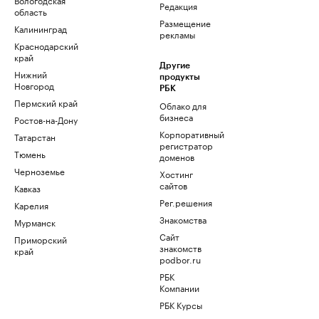
Редакция
область
Размещение
Калининград
рекламы
Краснодарский
край
Другие
Нижний
продукты
Новгород
РБК
Пермский край
Облако для
бизнеса
Ростов-на-Дону
Корпоративный
Татарстан
регистратор
Тюмень
доменов
Черноземье
Хостинг
сайтов
Кавказ
Рег.решения
Карелия
Знакомства
Мурманск
Сайт
Приморский
знакомств
край
podbor.ru
РБК
Компании
РБК Курсы