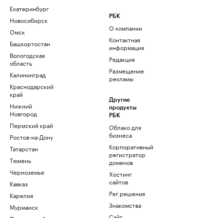
Екатеринбург
РБК
Новосибирск
О компании
Омск
Контактная
Башкортостан
информация
Вологодская
Редакция
область
Размещение
Калининград
рекламы
Краснодарский
край
Другие
Нижний
продукты
Новгород
РБК
Пермский край
Облако для
бизнеса
Ростов-на-Дону
Корпоративный
Татарстан
регистратор
Тюмень
доменов
Черноземье
Хостинг
сайтов
Кавказ
Рег.решения
Карелия
Знакомства
Мурманск
Сайт