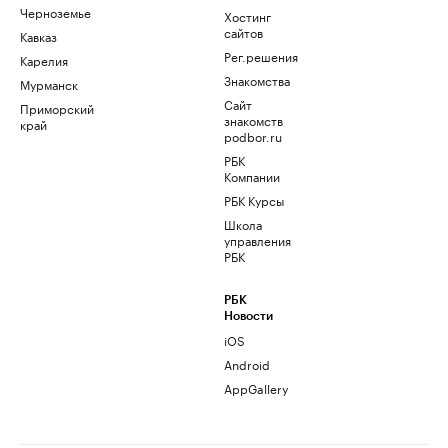
Черноземье
Хостинг
сайтов
Кавказ
Рег.решения
Карелия
Знакомства
Мурманск
Сайт
Приморский
знакомств
край
podbor.ru
РБК
Компании
РБК Курсы
Школа
управления
РБК
РБК
Новости
iOS
Android
AppGallery