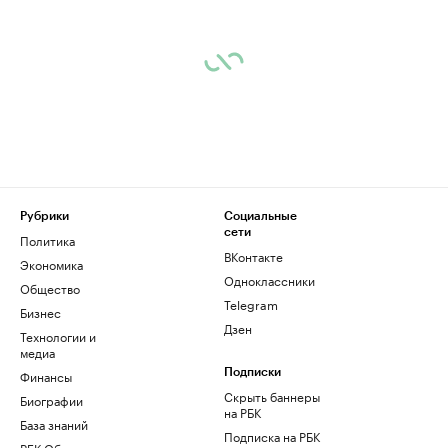
Рубрики
Социальные
сети
Политика
ВКонтакте
Экономика
Одноклассники
Общество
Telegram
Бизнес
Дзен
Технологии и
медиа
Финансы
Подписки
Скрыть баннеры
Биографии
на РБК
База знаний
Подписка на РБК
РБК Образование