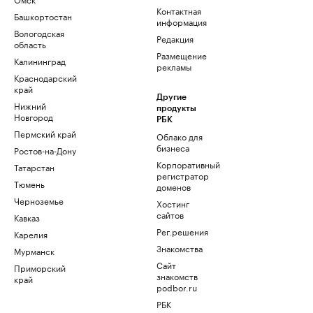
Контактная
Башкортостан
информация
Вологодская
Редакция
область
Размещение
Калининград
рекламы
Краснодарский
край
Другие
Нижний
продукты
Новгород
РБК
Пермский край
Облако для
бизнеса
Ростов-на-Дону
Корпоративный
Татарстан
регистратор
Тюмень
доменов
Черноземье
Хостинг
сайтов
Кавказ
Рег.решения
Карелия
Знакомства
Мурманск
Сайт
Приморский
знакомств
край
podbor.ru
РБК