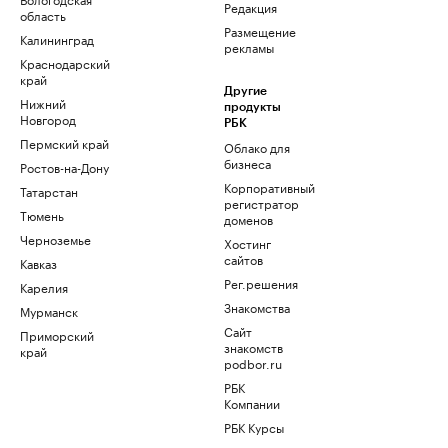
Редакция
область
Размещение
Калининград
рекламы
Краснодарский
край
Другие
Нижний
продукты
Новгород
РБК
Пермский край
Облако для
бизнеса
Ростов-на-Дону
Корпоративный
Татарстан
регистратор
Тюмень
доменов
Черноземье
Хостинг
сайтов
Кавказ
Рег.решения
Карелия
Знакомства
Мурманск
Сайт
Приморский
знакомств
край
podbor.ru
РБК
Компании
РБК Курсы