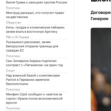
билля Грэма о санкциях против России
Политика
Минтруд раскрыл, кто получит право
Договорен
на две пенсии
Гинером
Общество
Киты, тундра и космические пейзажи:
зачем ехать в восточную Арктику
РБК и УК Первая
Лукашенко рассказал, зачем
Белоруссия открыла границы для
граждан ЕС
Политика
Сын Зинедина Зидана подписал
контракт с «Леганесом» на один год
Спорт
Над военной базой с комплексами
Patriot в Германии заметили
беспилотники
Политика
Минфин США сообщил о «взятом за
горло» Иране после экономической
ярости
Политика