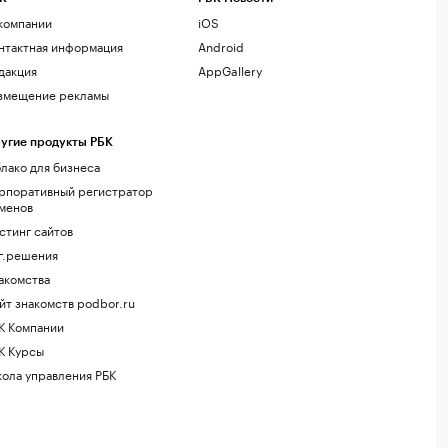
компании
iOS
нтактная информация
Android
дакция
AppGallery
змещение рекламы
угие продукты РБК
лако для бизнеса
рпоративный регистратор
менов
стинг сайтов
г.решения
акомства
йт знакомств podbor.ru
К Компании
К Курсы
ола управления РБК