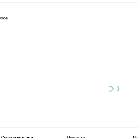
хов
Социальные сети
Подписки
РБ