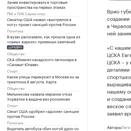
Зачем инвестировать в торговые
пространства на первых этажах
Врио губ
РБК и ПИК Серия плюс
создании
Сенатор США назвал «выстрелом в
ногу» проект санкций против России
в Черепов
Политика
ней заним
В вузах рассказали, как прошла одна из
«самых жарких» приемных кампаний
«С нашим
РАДИО
Общество
ЦСКА Евг
СКА обменял канадского легионера в
ЦСКА – у 
«Салават Юлаев»
деталями
Спорт
спортшко
Какие улицы перекроют в Москве из-за
триатлона 8 августа. Карта
выращива
Общество
нашему о
Мельникова назвала мерзким отказ
и создани
Хорватии в выдаче виз россиянам
веское сл
Спорт
Сенат США одобрил «адские» санкции
заявил вр
против России
Политика
Авторы
Теги
Водитель автобуса сбил ногой дрон со