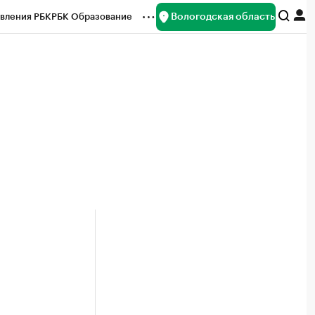
Вологодская область
вления РБК
РБК Образование
редитные рейтинги
Франшизы
нсы
Рынок наличной валюты