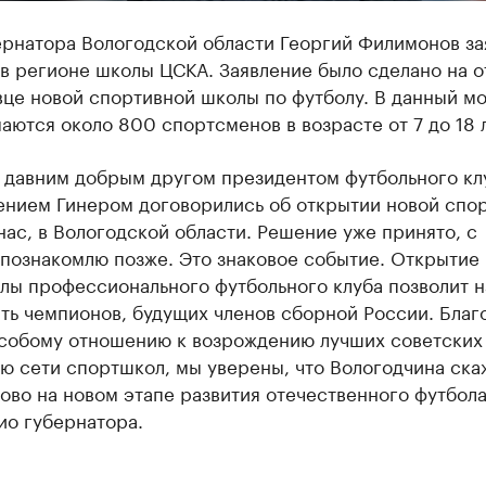
ернатора Вологодской области Георгий Филимонов за
 в регионе школы ЦСКА. Заявление было сделано на 
це новой спортивной школы по футболу. В данный мо
аются около 800 спортсменов в возрасте от 7 до 18 л
 давним добрым другом президентом футбольного кл
ением Гинером договорились об открытии новой спо
нас, в Вологодской области. Решение уже принято, с
 познакомлю позже. Это знаковое событие. Открытие
лы профессионального футбольного клуба позволит 
ть чемпионов, будущих членов сборной России. Благ
собому отношению к возрождению лучших советских
ю сети спортшкол, мы уверены, что Вологодчина ска
ово на новом этапе развития отечественного футбола»
ио губернатора.