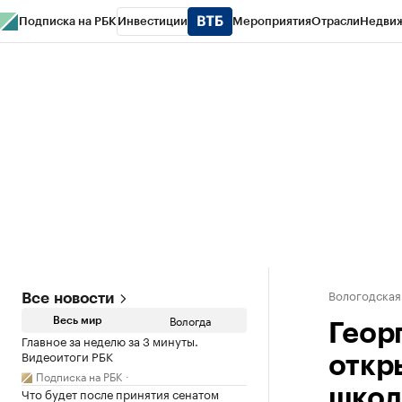
Подписка на РБК
Инвестиции
Мероприятия
Отрасли
Недви
РБК Курсы
РБК Life
Тренды
Визионеры
Национальные проекты
Горо
Газета
Спецпроекты СПб
Конференции СПб
Спецпроекты
Проверк
Вологодская
Все новости
Вологда
Весь мир
Геор
Главное за неделю за 3 минуты.
Видеоитоги РБК
откр
Подписка на РБК
Что будет после принятия сенатом
школ