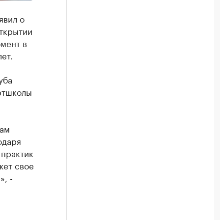
явил о
открытии
мент в
ет.
уба
ртшколы
нам
одаря
 практик
жет свое
, -