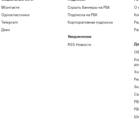
ВКонтакте
Скрыть баннеры на РБК
О 
Одноклассники
Подписка на РБК
Ко
Telegram
Корпоративная подписка
Ре
Дзен
Ра
Уведомления
RSS Новости
Др
Об
Ко
до
Хо
Ре
Зн
Са
РБ
РБ
Шк