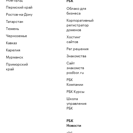
РБК
Пермский край
Облако для
бизнеса
Ростов-на-Дону
Корпоративный
Татарстан
регистратор
Тюмень
доменов
Черноземье
Хостинг
сайтов
Кавказ
Рег.решения
Карелия
Знакомства
Мурманск
Сайт
Приморский
знакомств
край
podbor.ru
РБК
Компании
РБК Курсы
Школа
управления
РБК
РБК
Новости
iOS