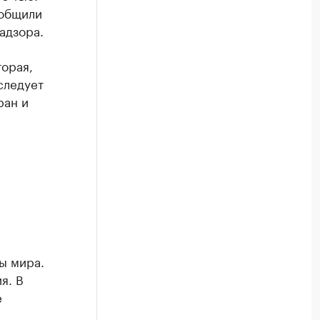
ообщили
адзора.
торая,
следует
ран и
ы мира.
я. В
е