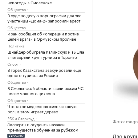
непогоды в Смоленске
Общество
В суде по делу о порнографии для экс-
участницы «Дома-2» запросили арест
Общество
Иран сообщил об «операции против
целей врага» в Ормузском проливе
Политика
Шнайдер обыграла Калинскую и вышла
в четвертый круг турнира в Торонто
Спорт
В горах Казахстана эвакуировали еще
одного туриста из России
Общество
В Смоленской области ввели режим ЧС
после мощного циклона
Общество
Что такое медленная жизнь и какую
роль в этом играет дерево
РБК и Старквуд
Фото: magni
Эксперты и студенты назвали
преимущества обучения за рубежом
Две круп
РАДИО