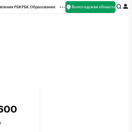
Вологодская область
вления РБК
РБК Образование
редитные рейтинги
Франшизы
нсы
Рынок наличной валюты
 600
ц