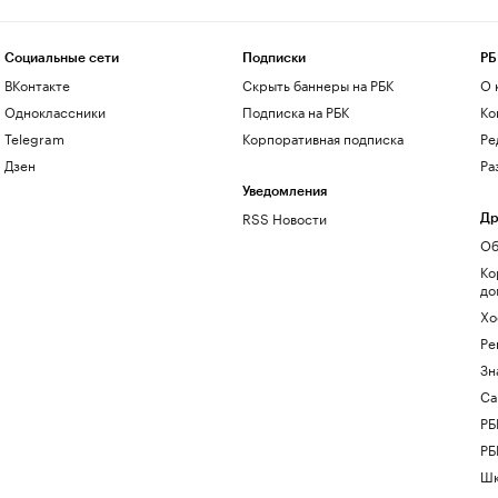
Социальные сети
Подписки
РБ
ВКонтакте
Скрыть баннеры на РБК
О 
Одноклассники
Подписка на РБК
Ко
Telegram
Корпоративная подписка
Ре
Дзен
Ра
Уведомления
RSS Новости
Др
Об
Ко
до
Хо
Ре
Зн
Са
РБ
РБ
Шк