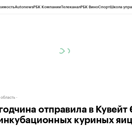
жимость
Autonews
РБК Компании
Телеканал
РБК Вино
Спорт
Школа упра
д
Стиль
Крипто
РБК Бизнес-среда
Дискуссионный клуб
Исследования
К
а контрагентов
Политика
Экономика
Бизнес
Технологии и медиа
Фина
 область
годчина отправила в Кувейт
 инкубационных куриных яи