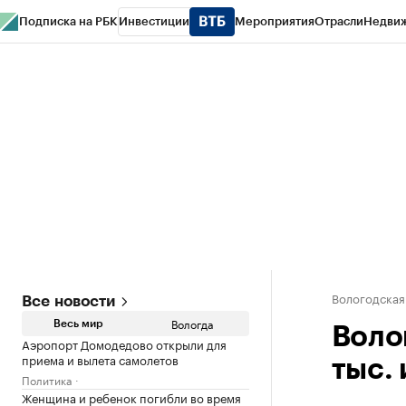
Подписка на РБК
Инвестиции
Мероприятия
Отрасли
Недви
РБК Курсы
РБК Life
Тренды
Визионеры
Национальные проекты
Горо
Газета
Спецпроекты СПб
Конференции СПб
Спецпроекты
Проверк
Вологодская
Все новости
Вологда
Весь мир
Воло
Аэропорт Домодедово открыли для
приема и вылета самолетов
тыс.
Политика
Женщина и ребенок погибли во время