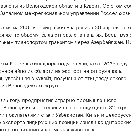
авлены из Вологодской области в Кувейт. Об этом с
-Западном межрегиональном управлении Россельхозн
ртия из 288 тыс. яиц покинула регион 30 апреля, а в
ая же по объёму, была отправлена на днях. Весь груз 
льным транспортом транзитом через Азербайджан, И
ты Россельхознадзора подчернули, что в 2025 году,
нное яйцо из области на экспорт не отгружалось.
, увезённая в Кувейт, получена от птицеводческого
 из Вологодского округа.
2025 году предприятия аграрно-промышленного
а Вологодчины поставили свою продукцию в 32 стран
 покупателями стали Узбекистан, Китай и Белорусси
е экспорта лидирующие позиции заняли кондитерски
детское питание и корма для животных.