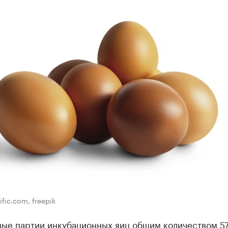
fic.com, freepik
ные партии инкубационных яиц общим количеством 57