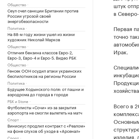
Общество
штук отпр
Сеул счел санкции Британии против
в Северо
России угрозой своей
энергобезопасности
Первая па
Политика
На 88-м году жизни ушел из жизни
точно так
художник Николай Марков
автомоби
Общество
Ирак.
Отличия бензина классов Евро-2,
Евро-3, Евро-4 и Евро-5. Видео РБК
Общество
Специалис
Генсек ООН осудил атаки украинских
инкубацио
беспилотников на регионы России
Продукция
Политика
Будущее Ходынского поля: от пашни и
хозяйства
аэродрома до города в городе
РБК и Stone
Всего в 
Футболисты «Сочи» из-за закрытия
аэропорта не смогли вылететь на матч
комплекс
Спорт
Основными
Винисиус продлил контракт с «Реалом»
структур
на фоне слухов об уходе в «Арсенал»
изделия, 
Спорт