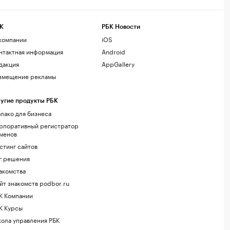
К
РБК Новости
компании
iOS
нтактная информация
Android
дакция
AppGallery
змещение рекламы
угие продукты РБК
лако для бизнеса
рпоративный регистратор
менов
стинг сайтов
г.решения
акомства
йт знакомств podbor.ru
К Компании
К Курсы
ола управления РБК