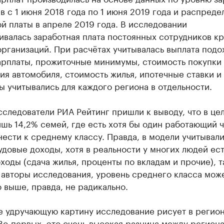
в с 1 июня 2018 года по 1 июня 2019 года и распред
й платы в апреле 2019 года. В исследовании
валась заработная плата постоянных сотрудников к
рганизаций. При расчётах учитывалась выплата подо
арплаты, прожиточные минимумы, стоимость покупки
я автомобиля, стоимость жилья, ипотечные ставки и
 учитывались для каждого региона в отдельности.
сследователи РИА Рейтинг пришли к выводу, что в це
шь 14,2% семей, где есть хотя бы один работающий ч
ести к среднему классу. Правда, в модели учитывал
удовые доходы, хотя в реальности у многих людей ест
ходы (сдача жилья, проценты по вкладам и прочие), та
авторы исследования, уровень среднего класса мож
 выше, правда, не радикально.
е удручающую картину исследование рисует в регио
Во-первых, это очень высокая разница между регион