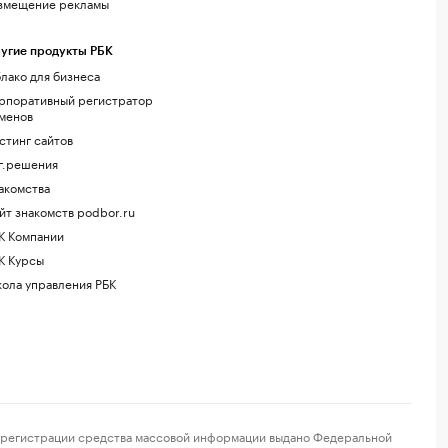
змещение рекламы
угие продукты РБК
лако для бизнеса
рпоративный регистратор
менов
стинг сайтов
г.решения
акомства
йт знакомств podbor.ru
К Компании
К Курсы
ола управления РБК
регистрации средства массовой информации выдано Федеральной