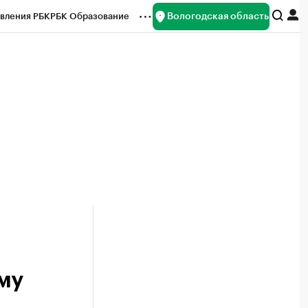
Вологодская область
вления РБК
РБК Образование
редитные рейтинги
Франшизы
нсы
Рынок наличной валюты
му