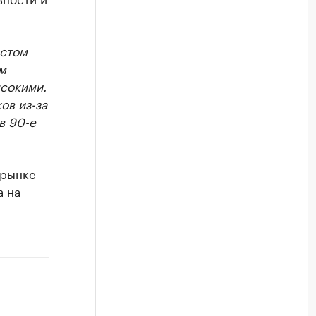
остом
м
ысокими.
ов из-за
в 90-е
 рынке
а на