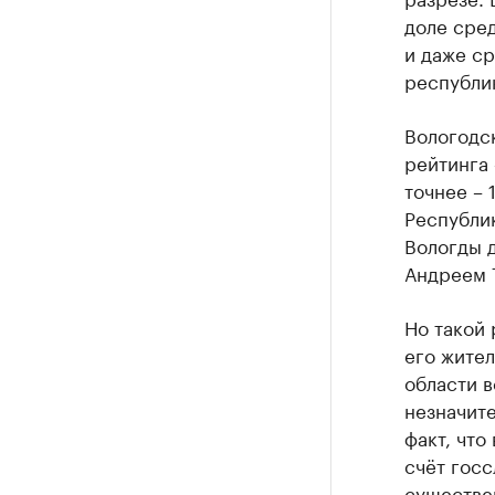
доле сред
и даже ср
республик
Вологодск
рейтинга 
точнее – 
Республик
Вологды 
Андреем 
Но такой 
его жител
области в
незначите
факт, что
счёт госс
существе