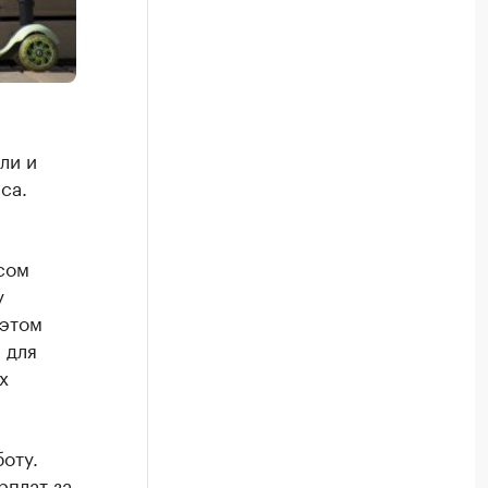
ли и
са.
сом
у
 этом
 для
х
оту.
рплат за