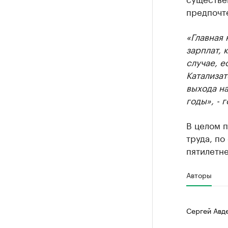
предпочт
«Главная 
зарплат, 
случае, е
Катализа
выхода н
годы», - 
В целом 
труда, по
пятилетне
Авторы
Сергей Авд