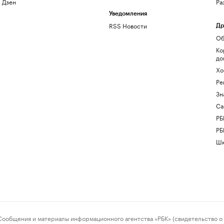
Дзен
Ра
Уведомления
RSS Новости
Др
Об
Ко
до
Хо
Ре
Зн
Са
РБ
РБ
Шк
ения и материалы информационного агентства «РБК» (свидетельство о 