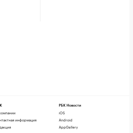
К
РБК Новости
компании
iOS
нтактная информация
Android
дакция
AppGallery