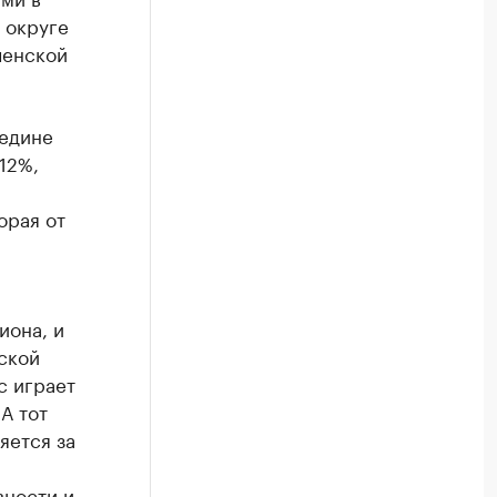
 округе
ченской
редине
12%,
орая от
иона, и
ской
с играет
А тот
яется за
вности и