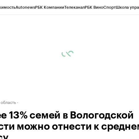
жимость
Autonews
РБК Компании
Телеканал
РБК Вино
Спорт
Школа упра
д
Стиль
Крипто
РБК Бизнес-среда
Дискуссионный клуб
Исследования
К
а контрагентов
Политика
Экономика
Бизнес
Технологии и медиа
Фина
 область
е 13% семей в Вологодской
сти можно отнести к средне
су