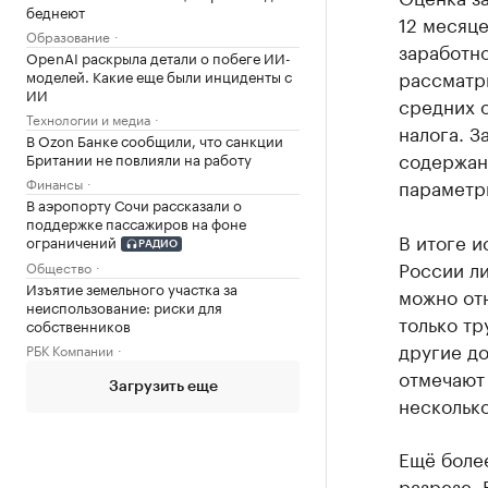
беднеют
12 месяце
Образование
заработно
OpenAI раскрыла детали о побеге ИИ-
рассматри
моделей. Какие еще были инциденты с
ИИ
средних о
Технологии и медиа
налога. З
В Ozon Банке сообщили, что санкции
содержани
Британии не повлияли на работу
Финансы
параметры
В аэропорту Сочи рассказали о
поддержке пассажиров на фоне
В итоге и
ограничений
РАДИО
России ли
Общество
Изъятие земельного участка за
можно отн
неиспользование: риски для
только тр
собственников
другие до
РБК Компании
отмечают 
Загрузить еще
несколько
Ещё боле
разрезе. 