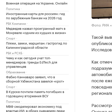
Военная операция на Украине. Онлайн
Политика
Иностранные карты для россиян: гид
по зарубежным банкам на 2026 год
РБК Компании
Фото: РИА 
Медведев назвал проигранный матч в
Монреале «одним из худших в жизни»
Такой выв
Спорт
опубликов
Пляжи, замки, марципан: гастрогид по
Калининградской области
Исследов
РБК и РСХБ
Чему и как сегодня учат топ-
Как отмеч
менеджеров: тренды EdTech для
управленцев
подразуме
Образование
автомоби
Фабио Каннаваро заявил, что в
после еже
сборной Узбекистана завелся «крот»
повседнев
Спорт
В Курске почтили память погибших в
регионал
годовщину вторжения ВСУ
Политика
Рассмотре
МВФ смоделировал экономику под
властью ИИ: в обоих сценариях люди
Оценка за