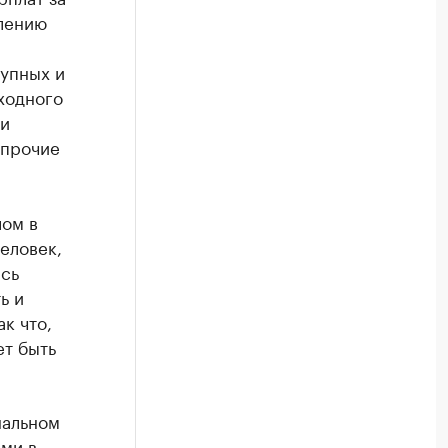
елению
рупных и
ходного
 и
 прочие
лом в
еловек,
ись
ь и
к что,
ет быть
нальном
ами в