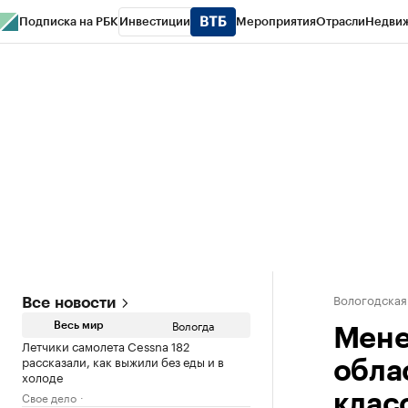
Подписка на РБК
Инвестиции
Мероприятия
Отрасли
Недви
РБК Курсы
РБК Life
Тренды
Визионеры
Национальные проекты
Горо
Газета
Спецпроекты СПб
Конференции СПб
Спецпроекты
Проверк
Вологодская
Все новости
Вологда
Весь мир
Мене
Летчики самолета Cessna 182
рассказали, как выжили без еды и в
обла
холоде
Свое дело
клас