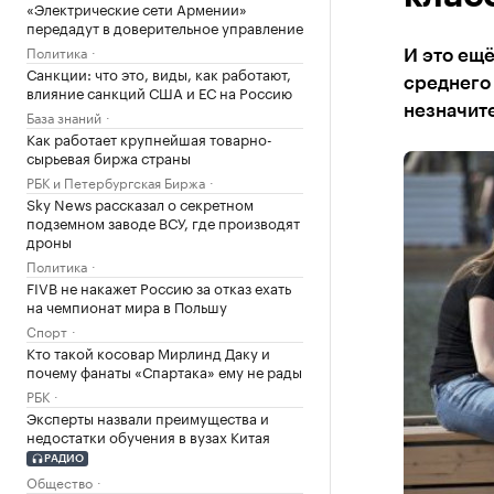
«Электрические сети Армении»
передадут в доверительное управление
Политика
И это ещё
Санкции: что это, виды, как работают,
среднего 
влияние санкций США и ЕС на Россию
незначите
База знаний
Как работает крупнейшая товарно-
сырьевая биржа страны
РБК и Петербургская Биржа
Sky News рассказал о секретном
подземном заводе ВСУ, где производят
дроны
Политика
FIVB не накажет Россию за отказ ехать
на чемпионат мира в Польшу
Спорт
Кто такой косовар Мирлинд Даку и
почему фанаты «Спартака» ему не рады
РБК
Эксперты назвали преимущества и
недостатки обучения в вузах Китая
РАДИО
Общество