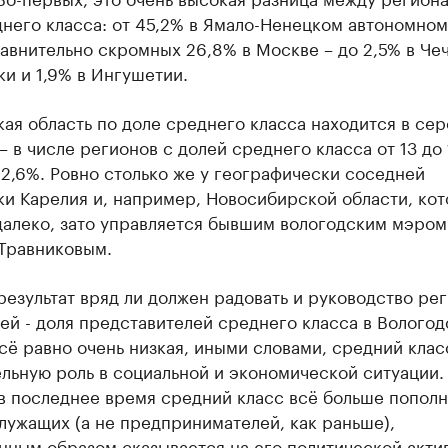
него класса: от 45,2% в Ямало-Ненецком автономном
авнительно скромных 26,8% в Москве – до 2,5% в Че
и и 1,9% в Ингушетии.
ая область по доле среднего класса находится в се
– в числе регионов с долей среднего класса от 13 до 
12,6%. Ровно столько же у географически соседней
и Карелия и, например, Новосибирской области, кот
далеко, зато управляется бывшим вологодским мэром
Травниковым.
результат вряд ли должен радовать и руководство рег
ей - доля представителей среднего класса в Вологод
сё равно очень низкая, иными словами, средний клас
льную роль в социальной и экономической ситуации. 
 в последнее время средний класс всё больше пополн
лужащих (а не предпринимателей, как раньше),
нным образом сказывается на его политической акти