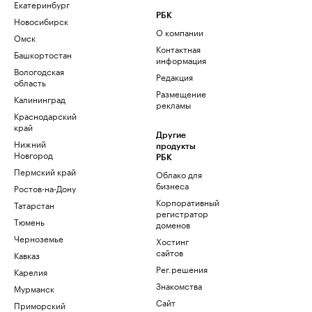
Екатеринбург
РБК
Новосибирск
О компании
Омск
Контактная
Башкортостан
информация
Вологодская
Редакция
область
Размещение
Калининград
рекламы
Краснодарский
край
Другие
Нижний
продукты
Новгород
РБК
Пермский край
Облако для
бизнеса
Ростов-на-Дону
Корпоративный
Татарстан
регистратор
Тюмень
доменов
Черноземье
Хостинг
сайтов
Кавказ
Рег.решения
Карелия
Знакомства
Мурманск
Сайт
Приморский