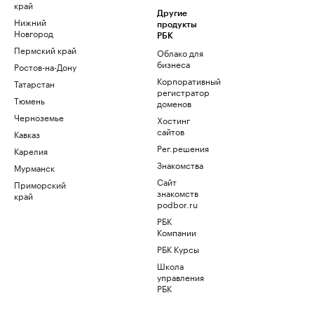
край
Другие
Нижний
продукты
Новгород
РБК
Пермский край
Облако для
бизнеса
Ростов-на-Дону
Корпоративный
Татарстан
регистратор
Тюмень
доменов
Черноземье
Хостинг
сайтов
Кавказ
Рег.решения
Карелия
Знакомства
Мурманск
Сайт
Приморский
знакомств
край
podbor.ru
РБК
Компании
РБК Курсы
Школа
управления
РБК