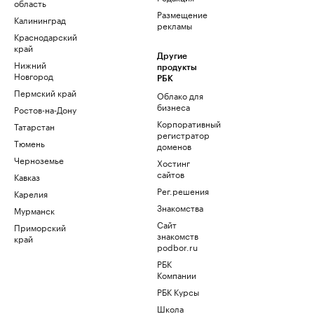
область
Размещение
Калининград
рекламы
Краснодарский
край
Другие
Нижний
продукты
Новгород
РБК
Пермский край
Облако для
бизнеса
Ростов-на-Дону
Корпоративный
Татарстан
регистратор
Тюмень
доменов
Черноземье
Хостинг
сайтов
Кавказ
Рег.решения
Карелия
Знакомства
Мурманск
Сайт
Приморский
знакомств
край
podbor.ru
РБК
Компании
РБК Курсы
Школа