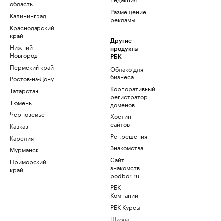
область
Размещение
Калининград
рекламы
Краснодарский
край
Другие
Нижний
продукты
Новгород
РБК
Пермский край
Облако для
бизнеса
Ростов-на-Дону
Корпоративный
Татарстан
регистратор
Тюмень
доменов
Черноземье
Хостинг
сайтов
Кавказ
Рег.решения
Карелия
Знакомства
Мурманск
Сайт
Приморский
знакомств
край
podbor.ru
РБК
Компании
РБК Курсы
Школа