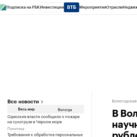
Подписка на РБК
Инвестиции
Мероприятия
Отрасли
Недви
РБК Курсы
РБК Life
Тренды
Визионеры
Национальные проекты
Горо
Газета
Спецпроекты СПб
Конференции СПб
Спецпроекты
Проверк
Вологодская
Все новости
Вологда
Весь мир
В Во
Одесские власти сообщили о пожаре
на сухогрузе в Черном море
науч
Политика
Требования к обработке персональных
рубл