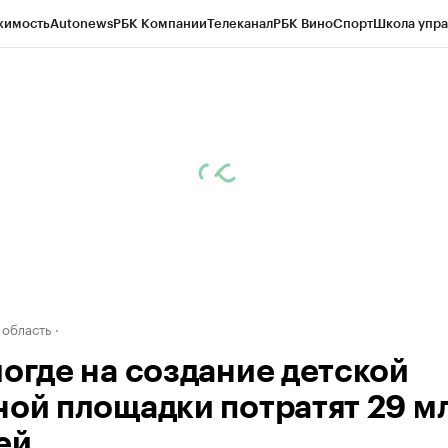
жимость
Autonews
РБК Компании
Телеканал
РБК Вино
Спорт
Школа упра
д
Стиль
Крипто
РБК Бизнес-среда
Дискуссионный клуб
Исследования
К
а контрагентов
Политика
Экономика
Бизнес
Технологии и медиа
Фина
 область
логде на создание детской
ной площадки потратят 29 м
ей