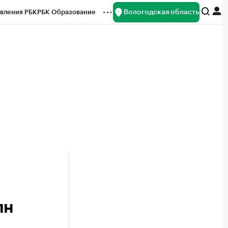
Вологодская область
вления РБК
РБК Образование
редитные рейтинги
Франшизы
нсы
Рынок наличной валюты
лн