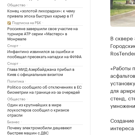
Общество
Конец «золотой лихорадки»: к чему
привела эпоха быстрых карьер в IT
Подписка на РБК
Россияне завершили свое участие на
турнире ATP серии «Мастерс» в
В сквере 
Монреале
Городски
Спорт
Инфантино извинился за ошибки и
RosTender
пообещал пресекать нападки на ФИФА
Спорт
«Работы п
Глава МИД Азербайджана прибыл в
Киев с официальным визитом
асфальтов
Политика
установк
Politico сообщило об отключениях в ЕС
для армр
биометрии на границе из-за очередей
стенд, ст
Общество
Один из крупнейших в мире
умножения
лоукостеров сообщил о кризисе
отрасли
Создание
Бизнес
интереса 
Почему электромобили дешевеют
быстрее машин с ДВС