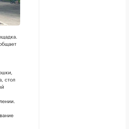
ощадка.
ообщает
ошки,
, стол
ый
лении.
вание