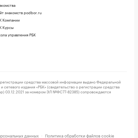
акомства
йт знакомств podbor.ru
К Компании
К Курсы
ола управления РБК
регистрации средства массовой информации выдано Федеральной
и сетевого издания «РБК» (свидетельство о регистрации средства
ор) 03.12.2021 за номером ЭЛ №ФС77-82385) сопровождаются
ерсональных данных
Политика обработки файлов cookie
·