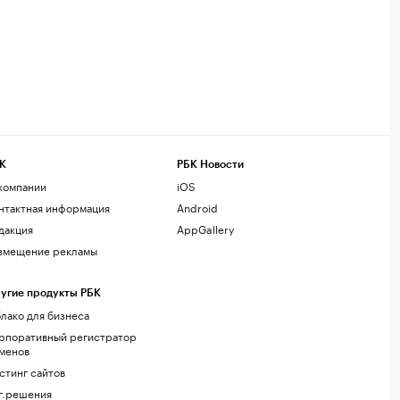
К
РБК Новости
компании
iOS
нтактная информация
Android
дакция
AppGallery
змещение рекламы
угие продукты РБК
лако для бизнеса
рпоративный регистратор
менов
стинг сайтов
г.решения