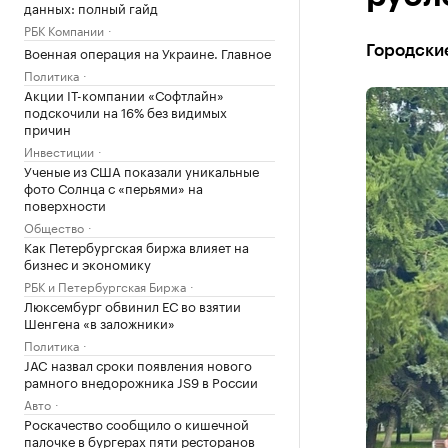
данных: полный гайд
РБК Компании
Военная операция на Украине. Главное
Городские
Политика
Акции IT-компании «Софтлайн»
подскочили на 16% без видимых
причин
Инвестиции
Ученые из США показали уникальные
фото Солнца с «перьями» на
поверхности
Общество
Как Петербургская биржа влияет на
бизнес и экономику
РБК и Петербургская Биржа
Люксембург обвинил ЕС во взятии
Шенгена «в заложники»
Политика
JAC назвал сроки появления нового
рамного внедорожника JS9 в России
Авто
Роскачество сообщило о кишечной
палочке в бургерах пяти ресторанов