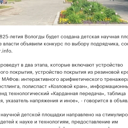
825-летия Вологды будет создана детская научная пл
е власти объявили конкурс по выбору подрядчика, с
.info.
роведут в два этапа, которые включают устройство
ого покрытия, устройство покрытия из резиновой кр
у МАФов: интерактивного арифметического тренажера
естлинга, полиспаст «Козловой кран», информационн
енд технологический «Карданная передача», таблица
, указатель напряжения и иное», - говорится в объяв
 научной детской площадки направлено на стимулиро
детей к науке и технологиям, предоставление им