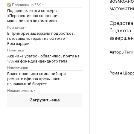
возможнос
Подписка на РБК
математи
Подведены итоги конкурса
«Перспективная концепция
маневрового локомотива»
Средства 
Компании
бюджета.
В Приморье задержали подростков,
завершены
готовивших теракт на объекте
Росгвардии
Политика
Авторы
Теги
Акции «Русагро» обвалились почти на
17% на фоне дивидендного гэпа
Инвестиции
Роман Шоро
Более половины компаний при
ремонте офисов превышают
изначальный бюджет
Недвижимость
Загрузить еще