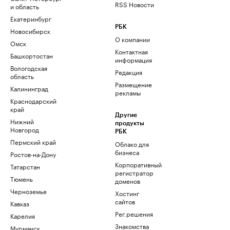
RSS Новости
и область
Екатеринбург
РБК
Новосибирск
О компании
Омск
Контактная
Башкортостан
информация
Вологодская
Редакция
область
Размещение
Калининград
рекламы
Краснодарский
край
Другие
Нижний
продукты
Новгород
РБК
Пермский край
Облако для
бизнеса
Ростов-на-Дону
Корпоративный
Татарстан
регистратор
Тюмень
доменов
Черноземье
Хостинг
сайтов
Кавказ
Рег.решения
Карелия
Знакомства
Мурманск