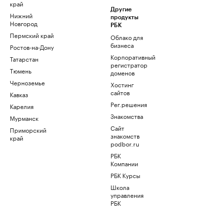
край
Другие
Нижний
продукты
Новгород
РБК
Пермский край
Облако для
бизнеса
Ростов-на-Дону
Корпоративный
Татарстан
регистратор
Тюмень
доменов
Черноземье
Хостинг
сайтов
Кавказ
Рег.решения
Карелия
Знакомства
Мурманск
Сайт
Приморский
знакомств
край
podbor.ru
РБК
Компании
РБК Курсы
Школа
управления
РБК