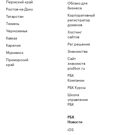
Пермский край
Облако для
бизнеса
Ростов-на-Дону
Корпоративный
Татарстан
регистратор
Тюмень
доменов
Черноземье
Хостинг
сайтов
Кавказ
Рег.решения
Карелия
Знакомства
Мурманск
Сайт
Приморский
знакомств
край
podbor.ru
РБК
Компании
РБК Курсы
Школа
управления
РБК
РБК
Новости
iOS