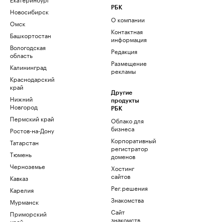
РБК
Новосибирск
О компании
Омск
Контактная
Башкортостан
информация
Вологодская
Редакция
область
Размещение
Калининград
рекламы
Краснодарский
край
Другие
Нижний
продукты
Новгород
РБК
Пермский край
Облако для
бизнеса
Ростов-на-Дону
Корпоративный
Татарстан
регистратор
Тюмень
доменов
Черноземье
Хостинг
сайтов
Кавказ
Рег.решения
Карелия
Знакомства
Мурманск
Сайт
Приморский
знакомств
край