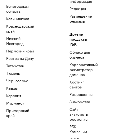
информация
Вологодская
Редакция
область
Размещение
Калининград
рекламы
Краснодарский
край
Другие
Нижний
продукты
Новгород
РБК
Пермский край
Облако для
бизнеса
Ростов-на-Дону
Корпоративный
Татарстан
регистратор
Тюмень
доменов
Черноземье
Хостинг
сайтов
Кавказ
Рег.решения
Карелия
Знакомства
Мурманск
Сайт
Приморский
знакомств
край
podbor.ru
РБК
Компании
РБК Курсы