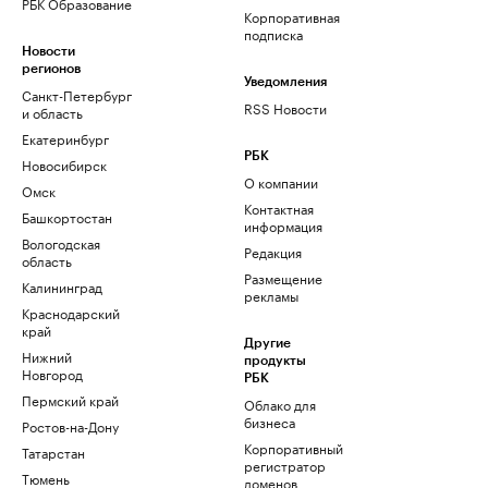
РБК Образование
Корпоративная
подписка
Новости
регионов
Уведомления
Санкт-Петербург
RSS Новости
и область
Екатеринбург
РБК
Новосибирск
О компании
Омск
Контактная
Башкортостан
информация
Вологодская
Редакция
область
Размещение
Калининград
рекламы
Краснодарский
край
Другие
Нижний
продукты
Новгород
РБК
Пермский край
Облако для
бизнеса
Ростов-на-Дону
Корпоративный
Татарстан
регистратор
Тюмень
доменов