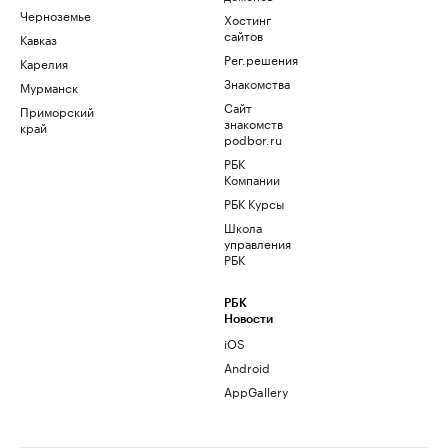
Черноземье
Хостинг
сайтов
Кавказ
Рег.решения
Карелия
Знакомства
Мурманск
Сайт
Приморский
знакомств
край
podbor.ru
РБК
Компании
РБК Курсы
Школа
управления
РБК
РБК
Новости
iOS
Android
AppGallery