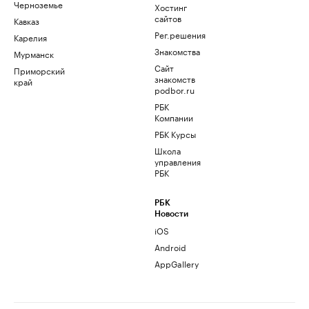
Черноземье
Хостинг
сайтов
Кавказ
Рег.решения
Карелия
Знакомства
Мурманск
Сайт
Приморский
знакомств
край
podbor.ru
РБК
Компании
РБК Курсы
Школа
управления
РБК
РБК
Новости
iOS
Android
AppGallery