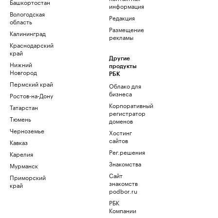
Башкортостан
информация
Вологодская
Редакция
область
Размещение
Калининград
рекламы
Краснодарский
край
Другие
Нижний
продукты
Новгород
РБК
Пермский край
Облако для
бизнеса
Ростов-на-Дону
Корпоративный
Татарстан
регистратор
Тюмень
доменов
Черноземье
Хостинг
сайтов
Кавказ
Рег.решения
Карелия
Знакомства
Мурманск
Сайт
Приморский
знакомств
край
podbor.ru
РБК
Компании