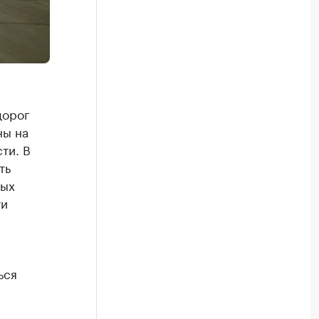
дорог
ны на
ти. В
ть
ных
ти
ься