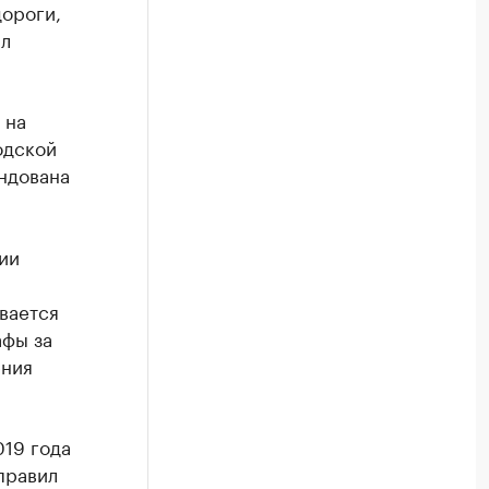
дороги,
ил
 на
одской
ндована
ии
вается
афы за
ения
019 года
правил