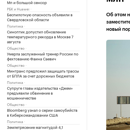
Мп и большой сенсор
РБК и Huawei
Беспилотную опасность объявили в
Об этом н
Свердловской области
заместите
Политика
новый пор
Синоптик допустил обновление
температурного рекорда в Москве 7
августа
Общество
Умерла заслуженный тренер России по
фехтованию Фаина Саевич
Общество
Минтранс предложил защищать трассы
от БПЛА за счет дорожных бюджетов
Политика
Супруге главы издательства «Джем»
предъявили обвинение в
мошенничестве
Общество
Bloomberg узнал о серии самоубийств
в Киберкомандовании США
Политика
Землетрясение магнитудой 4,1