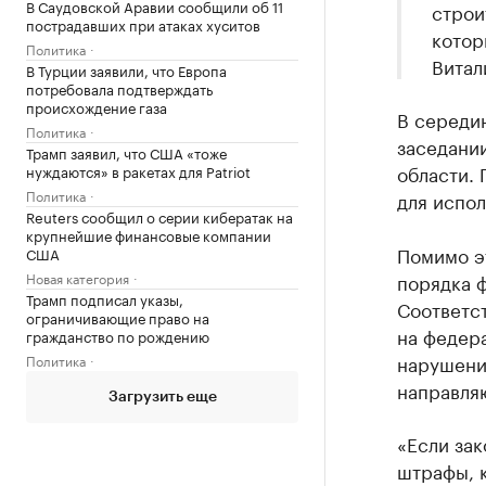
В Саудовской Аравии сообщили об 11
строи
пострадавших при атаках хуситов
котор
Политика
Витал
В Турции заявили, что Европа
потребовала подтверждать
происхождение газа
В середи
Политика
заседани
Трамп заявил, что США «тоже
области. 
нуждаются» в ракетах для Patriot
Политика
для испол
Reuters сообщил о серии кибератак на
крупнейшие финансовые компании
Помимо эт
США
Новая категория
порядка 
Трамп подписал указы,
Соответс
ограничивающие право на
на федера
гражданство по рождению
нарушени
Политика
направля
Загрузить еще
«Если зак
штрафы, 