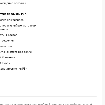
змещение рекламы
угие продукты РБК
лако для бизнеса
рпоративный регистратор
менов
стинг сайтов
г.решения
акомства
йт знакомств podbor.ru
К Компании
К Курсы
ола управления РБК
регистрации средства массовой информации выдано Федеральной