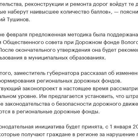
тельства, реконструкции и ремонта дорог войдут те 
ые наберут наивысшее количество баллов», — поясн
ий Тушинов.
не февраля предложенная методика была поддержана
и Общественного совета при Дорожном фонде Волог
После окончательного утверждения она будет рекоме
ьзования в муниципальных образованиях.
ого, заместитель губернатора рассказал об изменен
формирования региональных дорожных фондов.
твующий законопроект в настоящее время рассматри
льном уровне. Им предлагается установить, что штр
е законодательства о безопасности дорожного движ
ются в региональные дорожные фонды.
онодательная инициатива будет принята, с 1 января 2
которые получают граждане в регионе за нарушение 