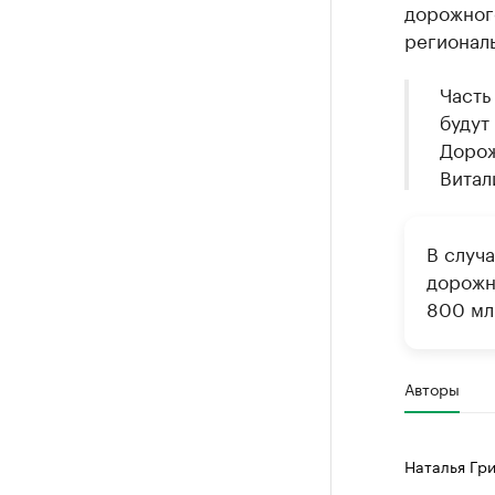
дорожного
регионал
Часть
будут
Дорож
Витал
В случ
дорожн
800 мл
Авторы
Наталья Гр