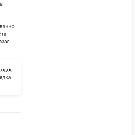
в
твенно
ств
азал
ходов
ядка