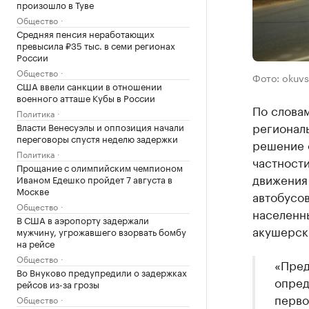
произошло в Туве
Общество
Средняя пенсия неработающих
превысила ₽35 тыс. в семи регионах
России
Общество
Фото: okuvs
США ввели санкции в отношении
военного атташе Кубы в России
По слова
Политика
регионал
Власти Венесуэлы и оппозиция начали
переговоры спустя неделю задержки
решение 
Политика
частности
Прощание с олимпийским чемпионом
движения
Иваном Едешко пройдет 7 августа в
Москве
автобусо
Общество
населенн
В США в аэропорту задержали
акушерски
мужчину, угрожавшего взорвать бомбу
на рейсе
Общество
«Пред
Во Внуково предупредили о задержках
опред
рейсов из-за грозы
перво
Общество