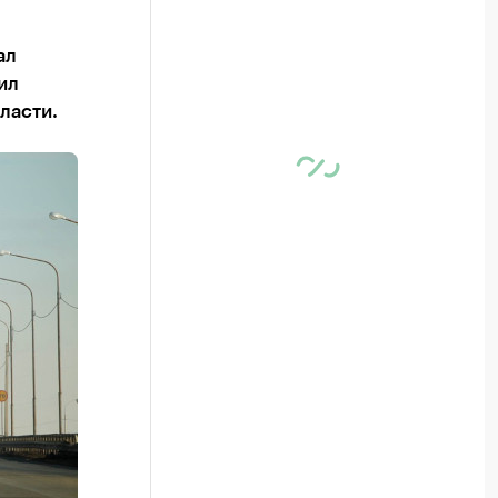
ал
ил
ласти.