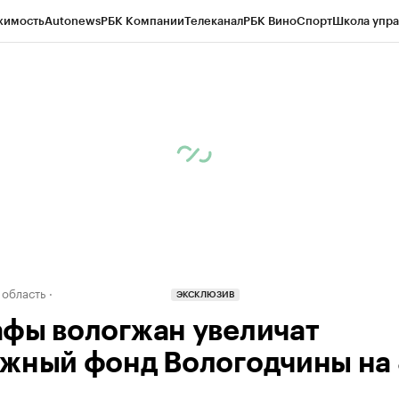
жимость
Autonews
РБК Компании
Телеканал
РБК Вино
Спорт
Школа упра
д
Стиль
Крипто
РБК Бизнес-среда
Дискуссионный клуб
Исследования
К
а контрагентов
Политика
Экономика
Бизнес
Технологии и медиа
Фина
 область
ЭКСКЛЮЗИВ
фы вологжан увеличат
жный фонд Вологодчины на