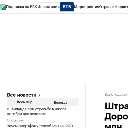
Подписка на РБК
Инвестиции
Мероприятия
Отрасли
Недви
РБК Курсы
РБК Life
Тренды
Визионеры
Национальные проекты
Горо
Газета
Спецпроекты СПб
Конференции СПб
Спецпроекты
Проверк
Вологодская
Все новости
Вологда
Весь мир
Штра
В Таиланде при стрельбе в школе
погибли два человека
Доро
Общество
Зачем смартфону телеобъектив, 200
млн