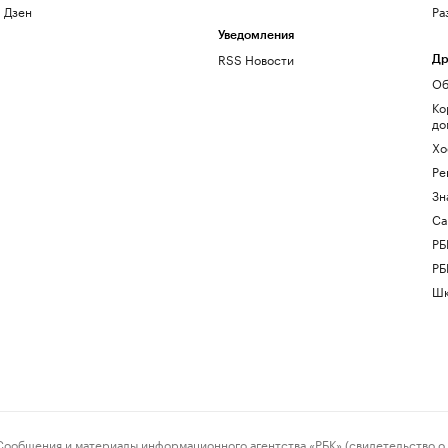
Дзен
Ра
Уведомления
RSS Новости
Др
Об
Ко
до
Хо
Ре
Зн
Са
РБ
РБ
Шк
ения и материалы информационного агентства «РБК» (свидетельство о 