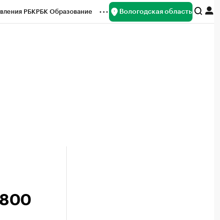
Вологодская область
вления РБК
РБК Образование
редитные рейтинги
Франшизы
нсы
Рынок наличной валюты
 800