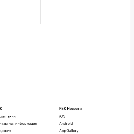
К
РБК Новости
компании
iOS
нтактная информация
Android
дакция
AppGallery