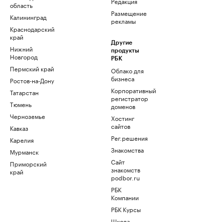
Редакция
область
Размещение
Калининград
рекламы
Краснодарский
край
Другие
Нижний
продукты
Новгород
РБК
Пермский край
Облако для
бизнеса
Ростов-на-Дону
Корпоративный
Татарстан
регистратор
Тюмень
доменов
Черноземье
Хостинг
сайтов
Кавказ
Рег.решения
Карелия
Знакомства
Мурманск
Сайт
Приморский
знакомств
край
podbor.ru
РБК
Компании
РБК Курсы
Школа