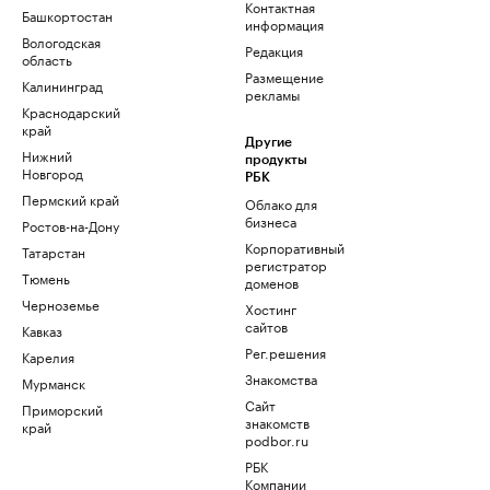
Контактная
Башкортостан
информация
Вологодская
Редакция
область
Размещение
Калининград
рекламы
Краснодарский
край
Другие
Нижний
продукты
Новгород
РБК
Пермский край
Облако для
бизнеса
Ростов-на-Дону
Корпоративный
Татарстан
регистратор
Тюмень
доменов
Черноземье
Хостинг
сайтов
Кавказ
Рег.решения
Карелия
Знакомства
Мурманск
Сайт
Приморский
знакомств
край
podbor.ru
РБК
Компании