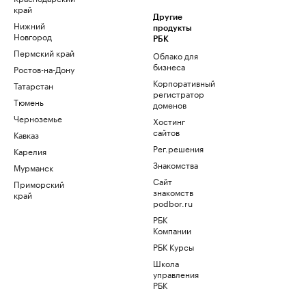
край
Другие
Нижний
продукты
Новгород
РБК
Пермский край
Облако для
бизнеса
Ростов-на-Дону
Корпоративный
Татарстан
регистратор
Тюмень
доменов
Черноземье
Хостинг
сайтов
Кавказ
Рег.решения
Карелия
Знакомства
Мурманск
Сайт
Приморский
знакомств
край
podbor.ru
РБК
Компании
РБК Курсы
Школа
управления
РБК