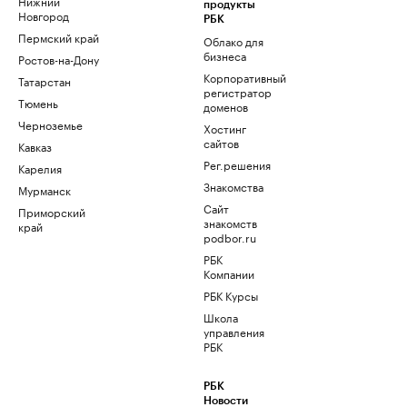
Нижний
продукты
Новгород
РБК
Пермский край
Облако для
бизнеса
Ростов-на-Дону
Корпоративный
Татарстан
регистратор
Тюмень
доменов
Черноземье
Хостинг
сайтов
Кавказ
Рег.решения
Карелия
Знакомства
Мурманск
Сайт
Приморский
знакомств
край
podbor.ru
РБК
Компании
РБК Курсы
Школа
управления
РБК
РБК
Новости