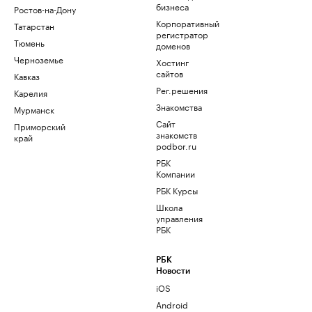
бизнеса
Ростов-на-Дону
Корпоративный
Татарстан
регистратор
Тюмень
доменов
Черноземье
Хостинг
сайтов
Кавказ
Рег.решения
Карелия
Знакомства
Мурманск
Сайт
Приморский
знакомств
край
podbor.ru
РБК
Компании
РБК Курсы
Школа
управления
РБК
РБК
Новости
iOS
Android