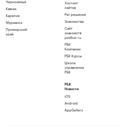
Черноземье
Хостинг
сайтов
Кавказ
Рег.решения
Карелия
Знакомства
Мурманск
Сайт
Приморский
знакомств
край
podbor.ru
РБК
Компании
РБК Курсы
Школа
управления
РБК
РБК
Новости
iOS
Android
AppGallery