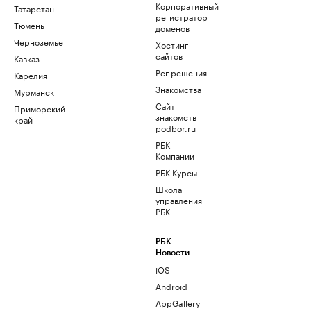
Корпоративный
Татарстан
регистратор
Тюмень
доменов
Черноземье
Хостинг
сайтов
Кавказ
Рег.решения
Карелия
Знакомства
Мурманск
Сайт
Приморский
знакомств
край
podbor.ru
РБК
Компании
РБК Курсы
Школа
управления
РБК
РБК
Новости
iOS
Android
AppGallery