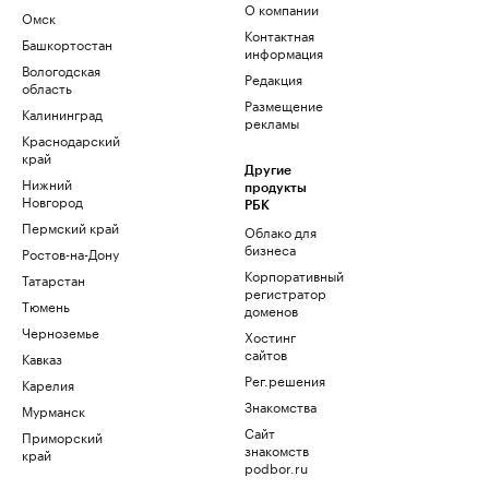
О компании
Омск
Контактная
Башкортостан
информация
Вологодская
Редакция
область
Размещение
Калининград
рекламы
Краснодарский
край
Другие
Нижний
продукты
Новгород
РБК
Пермский край
Облако для
бизнеса
Ростов-на-Дону
Корпоративный
Татарстан
регистратор
Тюмень
доменов
Черноземье
Хостинг
сайтов
Кавказ
Рег.решения
Карелия
Знакомства
Мурманск
Сайт
Приморский
знакомств
край
podbor.ru