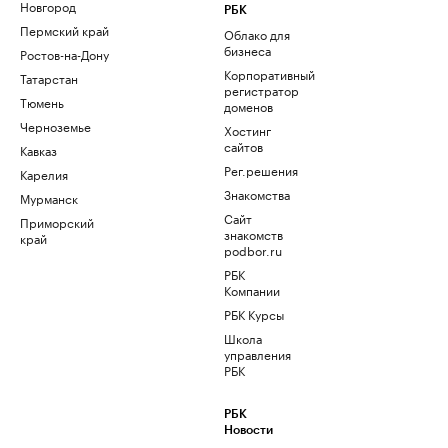
Новгород
РБК
Пермский край
Облако для
бизнеса
Ростов-на-Дону
Корпоративный
Татарстан
регистратор
Тюмень
доменов
Черноземье
Хостинг
сайтов
Кавказ
Рег.решения
Карелия
Знакомства
Мурманск
Сайт
Приморский
знакомств
край
podbor.ru
РБК
Компании
РБК Курсы
Школа
управления
РБК
РБК
Новости