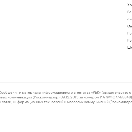
Хо
Ре
Зн
Са
РБ
РБ
Шк
ения и материалы информационного агентства «РБК» (свидетельство о 
овых коммуникаций (Роскомнадзор) 09.12.2015 за номером ИА №ФС77-63848) 
 связи, информационных технологий и массовых коммуникаций (Роскомнадз