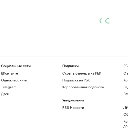
Социальные сети
Подписки
РБ
ВКонтакте
Скрыть баннеры на РБК
О 
Одноклассники
Подписка на РБК
Ко
Telegram
Корпоративная подписка
Ре
Дзен
Ра
Уведомления
RSS Новости
Др
Об
Ко
до