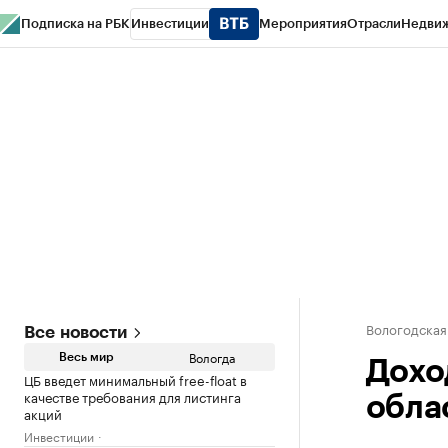
Подписка на РБК
Инвестиции
Мероприятия
Отрасли
Недви
РБК Курсы
РБК Life
Тренды
Визионеры
Национальные проекты
Горо
Газета
Спецпроекты СПб
Конференции СПб
Спецпроекты
Проверк
Вологодская
Все новости
Вологда
Весь мир
Дохо
ЦБ введет минимальный free-float в
качестве требования для листинга
обла
акций
Инвестиции