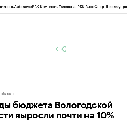
жимость
Autonews
РБК Компании
Телеканал
РБК Вино
Спорт
Школа упра
д
Стиль
Крипто
РБК Бизнес-среда
Дискуссионный клуб
Исследования
К
а контрагентов
Политика
Экономика
Бизнес
Технологии и медиа
Фина
 область
ды бюджета Вологодской
сти выросли почти на 10%