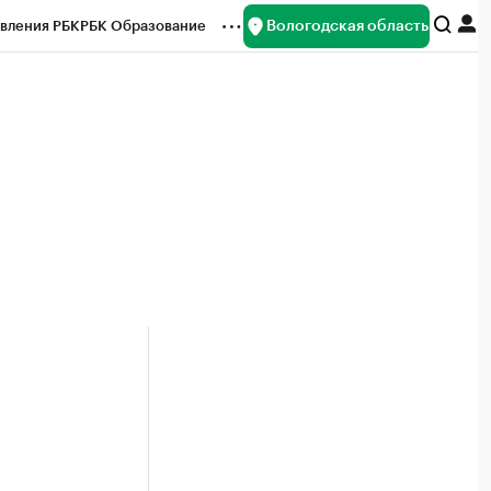
Вологодская область
вления РБК
РБК Образование
редитные рейтинги
Франшизы
нсы
Рынок наличной валюты