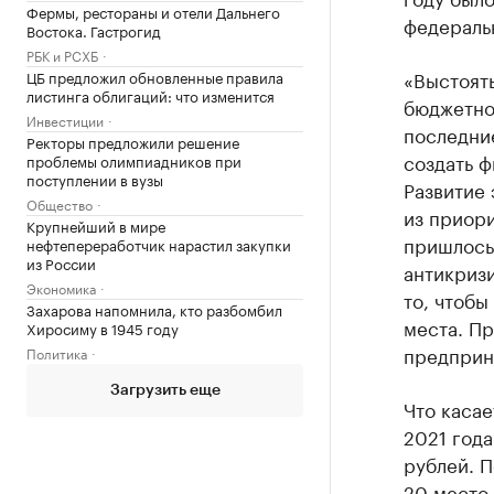
Фермы, рестораны и отели Дальнего
федеральн
Востока. Гастрогид
РБК и РСХБ
«Выстоят
ЦБ предложил обновленные правила
листинга облигаций: что изменится
бюджетной
Инвестиции
последние
Ректоры предложили решение
создать 
проблемы олимпиадников при
поступлении в вузы
Развитие 
Общество
из приори
Крупнейший в мире
пришлось 
нефтепереработчик нарастил закупки
из России
антикриз
Экономика
то, чтобы
Захарова напомнила, кто разбомбил
места. П
Хиросиму в 1945 году
предприни
Политика
Загрузить еще
Что касае
2021 года
рублей. П
20 место 