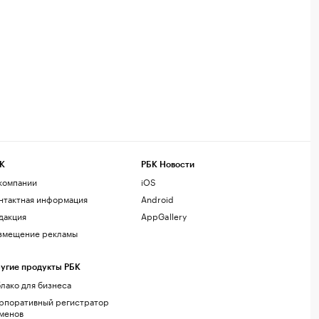
К
РБК Новости
компании
iOS
нтактная информация
Android
дакция
AppGallery
змещение рекламы
угие продукты РБК
лако для бизнеса
рпоративный регистратор
менов