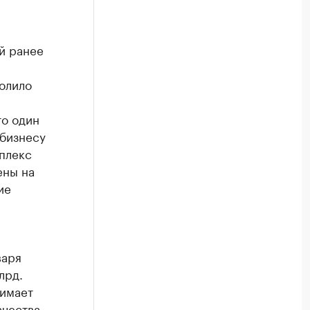
й ранее
волило
то один
 бизнесу
плекс
ены на
ие
варя
лрд.
нимает
ачества