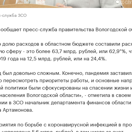
с-служба ЗСО
сообщает пресс-служба правительства Вологодской о
 долю расходов в областном бюджете составили рас
ю сферу - это более 63,7 млрд. рублей, или 62,9 %, 
19 года на 12,5 млрд. рублей, или на 24,4%.
 был довольно сложным. Конечно, пандемия заставил
ю пересмотреть приоритеты работы, и основные нап
й политики были сфокусированы на спасении жизни 
населения Вологодской области», - отметила в своем
нии в ЗСО начальник департамента финансов области
а Артамонова.
риятия по борьбе с коронавирусной инфекцией в пр
 направлено 5,6 млрд. рублей, в том числе за счет