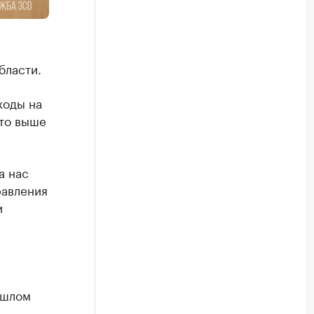
бласти.
ходы на
что выше
а нас
равления
и
ошлом