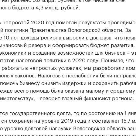
ого бюджета 4,3 млрд. рублей.
ь непростой 2020 год помогли результаты проводимо
 политики Правительства Вологодской области. За
 10 лет доходы региона выросли в два раза, что поз
финансовый резерв и сформировать бюджет развития.
экономики и создание возможностей для бизнеса – э
тетов налоговой политики в 2020 году. Понимая, что
работать в непростых условиях, мы разработали ком
исных законов. Налоговые послабления были направл
 помочь бизнесу снизить издержки и сохранить рабоч
режде всего помощь была оказана малому и среднему
мательству», - говорит главный финансист региона.
тся государственного долга, то по состоянию на 1 ян
 он сохранен на уровне 2019 года и составляет 15,7 м
о уровню долговой нагрузки Вологодская область за
и относится к группе регионов с высоким уровнем к