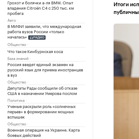
Грохот и болячки а-ля BMW. Опыт
Итоги ис
владения Citroёn C4 с 250 тыс. км
пробега
публичны
Авто
В МИФИ заявили, что международная
работа вузов России «только
началась»
РАДИО
Общество
Что такое Кинбурнская коса
База знаний
Россия введет единый экзамен на
русский язык для приема иностранцев
в вуз
Общество
Депутаты Рады сообщили об отказе
США в назначении Умерова послом
Политика
Ученые раскрыли роль «солнечных
перьев» в формировании мощных
вспышек
Общество
Военная операция на Украине. Карта
боевых действий