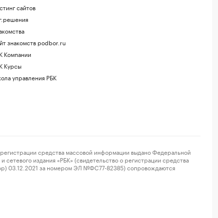
стинг сайтов
г.решения
акомства
йт знакомств podbor.ru
К Компании
К Курсы
ола управления РБК
регистрации средства массовой информации выдано Федеральной
и сетевого издания «РБК» (свидетельство о регистрации средства
ор) 03.12.2021 за номером ЭЛ №ФС77-82385) сопровождаются