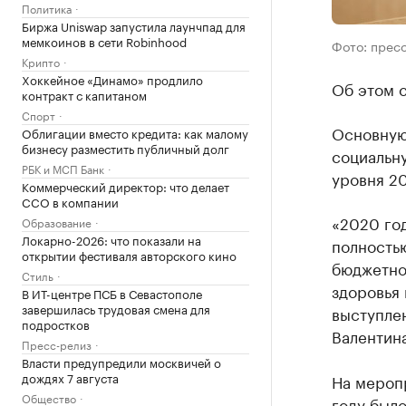
Политика
Биржа Uniswap запустила лаунчпад для
мемкоинов в сети Robinhood
Фото: прес
Крипто
Хоккейное «Динамо» продлило
Об этом 
контракт с капитаном
Спорт
Основную
Облигации вместо кредита: как малому
бизнесу разместить публичный долг
социальну
РБК и МСП Банк
уровня 20
Коммерческий директор: что делает
CCO в компании
«2020 год
Образование
Локарно-2026: что показали на
полность
открытии фестиваля авторского кино
бюджетно
Стиль
здоровья 
В ИТ-центре ПСБ в Севастополе
завершилась трудовая смена для
выступле
подростков
Валентин
Пресс-релиз
Власти предупредили москвичей о
дождях 7 августа
На мероп
Общество
году было