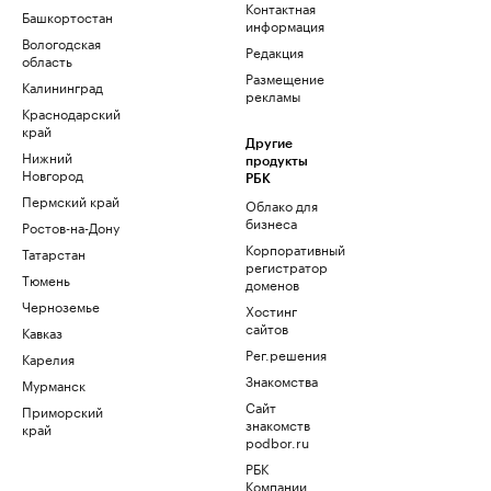
Контактная
Башкортостан
информация
Вологодская
Редакция
область
Размещение
Калининград
рекламы
Краснодарский
край
Другие
Нижний
продукты
Новгород
РБК
Пермский край
Облако для
бизнеса
Ростов-на-Дону
Корпоративный
Татарстан
регистратор
Тюмень
доменов
Черноземье
Хостинг
сайтов
Кавказ
Рег.решения
Карелия
Знакомства
Мурманск
Сайт
Приморский
знакомств
край
podbor.ru
РБК
Компании