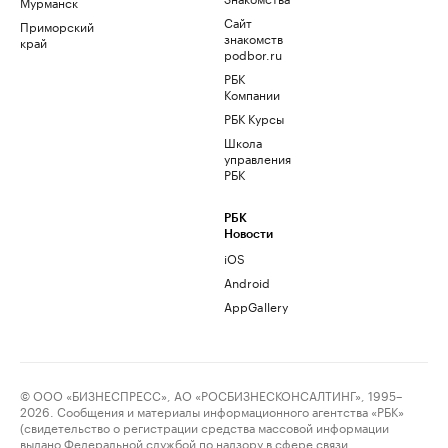
Мурманск
Сайт
Приморский
знакомств
край
podbor.ru
РБК
Компании
РБК Курсы
Школа
управления
РБК
РБК
Новости
iOS
Android
AppGallery
© ООО «БИЗНЕСПРЕСС», АО «РОСБИЗНЕСКОНСАЛТИНГ», 1995–
2026. Сообщения и материалы информационного агентства «РБК»
(свидетельство о регистрации средства массовой информации
выдано Федеральной службой по надзору в сфере связи,