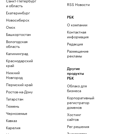
Санкт-Петербург
RSS Новости
и область
Екатеринбург
РБК
Новосибирск
О компании
Омск
Контактная
Башкортостан
информация
Вологодская
Редакция
область
Размещение
Калининград
рекламы
Краснодарский
край
Другие
Нижний
продукты
Новгород
РБК
Пермский край
Облако для
бизнеса
Ростов-на-Дону
Корпоративный
Татарстан
регистратор
Тюмень
доменов
Черноземье
Хостинг
сайтов
Кавказ
Рег.решения
Карелия
Знакомства