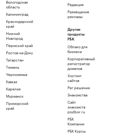
Вологодская
Редакция
область
Размещение
Калининград
рекламы
Краснодарский
край
Другие
Нижний
продукты
Новгород
РБК
Пермский край
Облако для
бизнеса
Ростов-на-Дону
Корпоративный
Татарстан
регистратор
Тюмень
доменов
Черноземье
Хостинг
сайтов
Кавказ
Рег.решения
Карелия
Знакомства
Мурманск
Сайт
Приморский
знакомств
край
podbor.ru
РБК
Компании
РБК Курсы