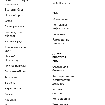
RSS Новости
и область
Екатеринбург
РБК
Новосибирск
О компании
Омск
Контактная
Башкортостан
информация
Вологодская
Редакция
область
Размещение
Калининград
рекламы
Краснодарский
край
Другие
Нижний
продукты
Новгород
РБК
Пермский край
Облако для
бизнеса
Ростов-на-Дону
Корпоративный
Татарстан
регистратор
Тюмень
доменов
Черноземье
Хостинг
сайтов
Кавказ
Рег.решения
Карелия
Знакомства
Мурманск